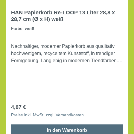
HAN Papierkorb Re-LOOP 13 Liter 28,8 x
28,7 cm (Ø x H) weiß
Farbe:
weiß
Nachhaltiger, moderner Papierkorb aus qualitativ
hochwertigem, recyceltem Kunststoff, in trendiger
Formgebung. Langlebig in modernen Trendfarben.
Ideal für Büro und Privatbereich. Passt unter jeden
Schreibtisch. Standfest und stabil. Die strukturierte
Außenoberfläche gilt als unempfindlich und
strapazierfähig. Dank der glatten Innenoberfläche ist
der Papierkorb besonders reinigungsfreundlich. Der
Papierkorb HAN Re-LOOP ist umweltfreundlich und
Regulärer Preis:
4,87 €
hilft somit wertvolle Ressourcen zu sparen. konisch
Preise inkl. MwSt. zzgl. Versandkosten
Maße: 28,8 x 28,7 cm (Ø x H) Fassungsvermögen:
13 Liter mit Griffrand Werkstoff: Polypropylen, 100 %
In den Warenkorb
recycelt 1 Sortierfach