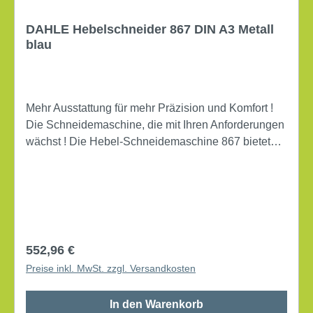
DAHLE Hebelschneider 867 DIN A3 Metall
blau
Mehr Ausstattung für mehr Präzision und Komfort !
Die Schneidemaschine, die mit Ihren Anforderungen
wächst ! Die Hebel-Schneidemaschine 867 bietet
individuelle Ausstattungsoptionen für Ihren
Schneidebedarf. Mit innovativer Schneidetechnik
bearbeiten Sie problemlos auch druckempfindliche
Materialien, denn die automatische Pressung ist je
nach Bedarf zu- bzw. abschaltbar. Geschraubtes,
geschliffenes Ober- und Untermesser aus Solingen.
Regulärer Preis:
552,96 €
Optimaler Schutz durch Sicherheitsautomatik. 2
Preise inkl. MwSt. zzgl. Versandkosten
Winkelanlagen. Metall-Rückanschlag in
Führungsnuten. Integrierte Griffmulden. Maße des
In den Warenkorb
Tisches: 36,5 x 51,3 cm (B x T) max. Papierformat: