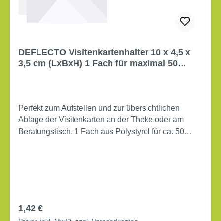
Raster mit Formatgrößen Material des Tisches:
Metall Material des Messers: Stahl
DEFLECTO Visitenkartenhalter 10 x 4,5 x
3,5 cm (LxBxH) 1 Fach für maximal 50
Karten glasklar
Perfekt zum Aufstellen und zur übersichtlichen
Ablage der Visitenkarten an der Theke oder am
Beratungstisch. 1 Fach aus Polystyrol für ca. 50
Visitenkarten 10 x 4,5 x 3,5 cm (LxBxH) glasklar
Regulärer Preis:
1,42 €
Preise inkl. MwSt. zzgl. Versandkosten