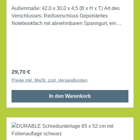
Außenmaße: 42,0 x 30,0 x 4,5 (B x H x T) Art des
Verschlusses: Reißverschluss Gepolstertes
Notebookfach mit abnehmbaren Spanngurt, ein
Dokumentenfach auf der Taschenrückseite, eine
Vordertasche für Zubehör Werkstoff: Polyester
Farbe: schwarz
Regulärer Preis:
29,70 €
Preise inkl. MwSt. zzgl. Versandkosten
In den Warenkorb