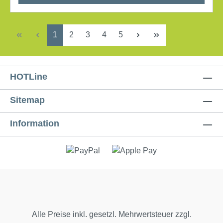
Seite
Seite
Seite
Seite
Seite
1
2
3
4
5
HOTLine
Sitemap
Information
Alle Preise inkl. gesetzl. Mehrwertsteuer zzgl.