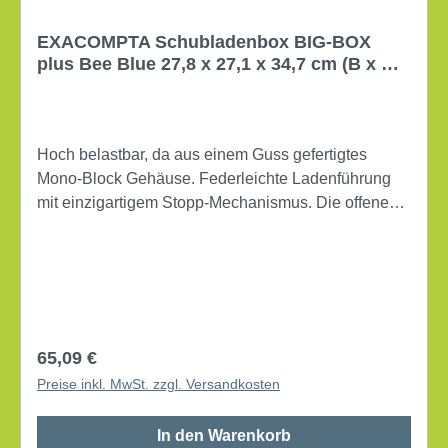
EXACOMPTA Schubladenbox BIG-BOX
plus Bee Blue 27,8 x 27,1 x 34,7 cm (B x H x
T) 5 Schubladen mehrfarbig
Hoch belastbar, da aus einem Guss gefertigtes
Mono-Block Gehäuse. Federleichte Ladenführung
mit einzigartigem Stopp-Mechanismus. Die offene
Schubladenfront ermöglicht das direkte Einlegen
von Dokumenten ohne Öffnen der Schubladen.
Maße: 27,8 x 27,1 x 34,7 cm (B x H x T) 5
Schubladen Höhe der Schublade: 43 mm
Ausführung der Schubladen: offen mit einzigartigem
Stopp-Mechanismus Für Papierformat: DIN A4,
Regulärer Preis:
65,09 €
Überbreite Werkstoff: Polystyrol - aus recyceltem
Preise inkl. MwSt. zzgl. Versandkosten
Post Consumer Kunststoff Gehäusefarbe: schwarz
Farbe der Schublade: mehrfarbig
In den Warenkorb