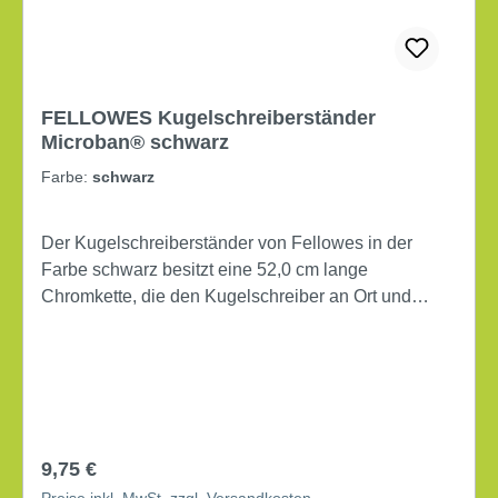
FELLOWES Kugelschreiberständer
Microban® schwarz
Farbe:
schwarz
Der Kugelschreiberständer von Fellowes in der
Farbe schwarz besitzt eine 52,0 cm lange
Chromkette, die den Kugelschreiber an Ort und
Stelle hält. Denn nichts ist ärgerlicher als wenn der
Kugelschreiber auf Wanderschaft geht,
beziehungsweise auf nimmer Wiedersehen
verschwindet. Sie können ihn daher bedenkenlos in
hoch frequentierten Bereichen einsetzen, wie zum
Beispiel am Empfang. Maße: 9,4 x 14 cm (B x H)
Regulärer Preis:
9,75 €
Material: Kunststoff Kettenlänge: 52 cm
Preise inkl. MwSt. zzgl. Versandkosten