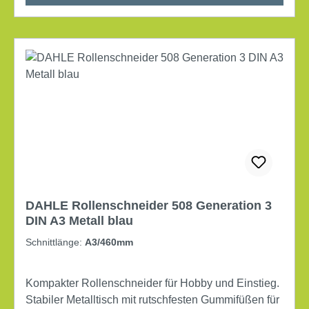
DIN A3 max. Dicke des Stapels je
Schnittarbeitsgang: 3,5 mm Schneidleistung (80
g/m²): 28 Bl. (80 g/m²) Ausführung der
Sicherheitsausstattung: Sicherheitsautomatik
Material des Tisches: Metall Farbe: blau
DAHLE Rollenschneider 508 Generation 3
DIN A3 Metall blau
Schnittlänge:
A3/460mm
Kompakter Rollenschneider für Hobby und Einstieg.
Stabiler Metalltisch mit rutschfesten Gummifüßen für