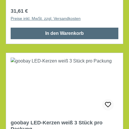
Tisches: Kunststoff Farbe: schwarz
Regulärer Preis:
31,61 €
Preise inkl. MwSt. zzgl. Versandkosten
In den Warenkorb
goobay LED-Kerzen weiß 3 Stück pro
Packung