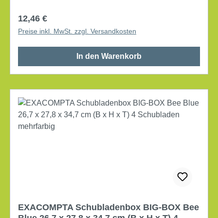
Regulärer Preis:
12,46 €
Preise inkl. MwSt. zzgl. Versandkosten
In den Warenkorb
EXACOMPTA Schubladenbox BIG-BOX Bee
Blue 26,7 x 27,8 x 34,7 cm (B x H x T) 4