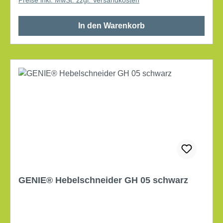
antimikrobieller Microban® Schutz gegen die
Ansammlung schädlicher Bakterien mit
In den Warenkorb
erschwertem Standfuß (300 g) Schreibfarbe: blau
enthaltene Mine: 75 M dokumentenecht nachfüllbar
Strichstärke: 0,6 mm Lieferung inkl. Klebepad zur
Standortfixierung
GENIE® Hebelschneider GH 05 schwarz