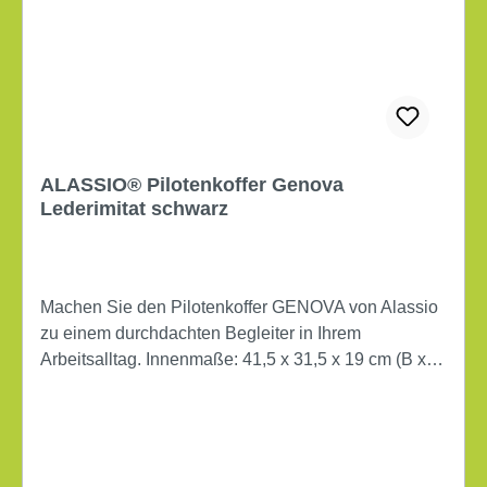
ALASSIO® Pilotenkoffer Genova
Lederimitat schwarz
Machen Sie den Pilotenkoffer GENOVA von Alassio
zu einem durchdachten Begleiter in Ihrem
Arbeitsalltag. Innenmaße: 41,5 x 31,5 x 19 cm (B x H
x T) Außenmaße: 46 x 35 x 20,5 cm (B x H x T)
Zahlenkombinationsschloss Inneneinteilung: großes
Staufach, Reißverschlussetui mit Außentasche und
Tragegriff Werkstoff: Lederimitat Farbe: schwarz