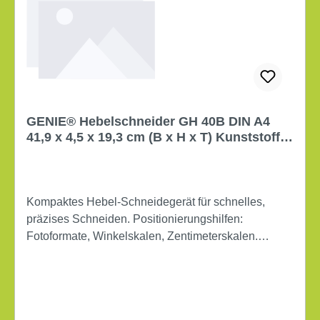
GENIE® Hebelschneider GH 40B DIN A4
41,9 x 4,5 x 19,3 cm (B x H x T) Kunststoff
schwarz
Kompaktes Hebel-Schneidegerät für schnelles,
präzises Schneiden. Positionierungshilfen:
Fotoformate, Winkelskalen, Zentimeterskalen.
Transparente Anpressschiene. Maße: 41,9 x 4,5 x
19,3 cm (B x H x T) Maße des Tisches: 15,5 x 41,9
cm (B x T) max. Papierformat: DIN A4
Schneidleistung (80 g/m²): 5 Bl. Material des