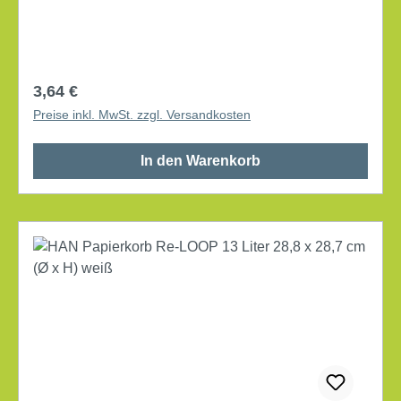
als unempfindlich gegen Schmutzeinwirkungen.
Dank der glatten Innenoberfläche ist der Papierkorb
besonders reinigungsfreundlich. konisch Maße:
31,2 x 35 cm (Ø x H) Volumen: 18 l mit Griffrand
Regulärer Preis:
3,64 €
Werkstoff: Kunststoff, 80-100 % Rezyklat 1
Preise inkl. MwSt. zzgl. Versandkosten
Sortierfach
In den Warenkorb