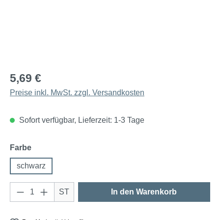
5,69 €
Preise inkl. MwSt. zzgl. Versandkosten
Sofort verfügbar, Lieferzeit: 1-3 Tage
auswählen
Farbe
schwarz
Produkt Anzahl: Gib den gewünschten Wert e
ST
In den Warenkorb