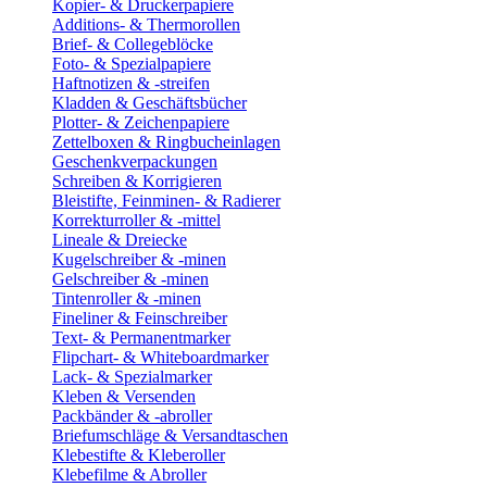
Kopier- & Druckerpapiere
Additions- & Thermorollen
Brief- & Collegeblöcke
Foto- & Spezialpapiere
Haftnotizen & -streifen
Kladden & Geschäftsbücher
Plotter- & Zeichenpapiere
Zettelboxen & Ringbucheinlagen
Geschenkverpackungen
Schreiben & Korrigieren
Bleistifte, Feinminen- & Radierer
Korrekturroller & -mittel
Lineale & Dreiecke
Kugelschreiber & -minen
Gelschreiber & -minen
Tintenroller & -minen
Fineliner & Feinschreiber
Text- & Permanentmarker
Flipchart- & Whiteboardmarker
Lack- & Spezialmarker
Kleben & Versenden
Packbänder & -abroller
Briefumschläge & Versandtaschen
Klebestifte & Kleberoller
Klebefilme & Abroller