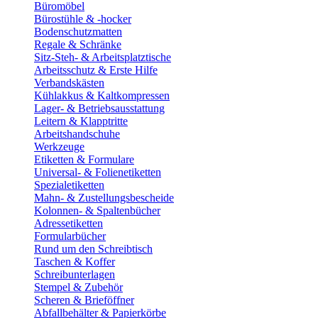
Büromöbel
Bürostühle & -hocker
Bodenschutzmatten
Regale & Schränke
Sitz-Steh- & Arbeitsplatztische
Arbeitsschutz & Erste Hilfe
Verbandskästen
Kühlakkus & Kaltkompressen
Lager- & Betriebsausstattung
Leitern & Klapptritte
Arbeitshandschuhe
Werkzeuge
Etiketten & Formulare
Universal- & Folienetiketten
Spezialetiketten
Mahn- & Zustellungsbescheide
Kolonnen- & Spaltenbücher
Adressetiketten
Formularbücher
Rund um den Schreibtisch
Taschen & Koffer
Schreibunterlagen
Stempel & Zubehör
Scheren & Brieföffner
Abfallbehälter & Papierkörbe