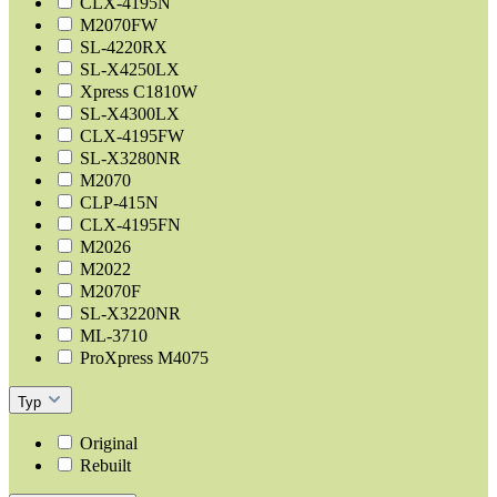
CLX-4195N
M2070FW
SL-4220RX
SL-X4250LX
Xpress C1810W
SL-X4300LX
CLX-4195FW
SL-X3280NR
M2070
CLP-415N
CLX-4195FN
M2026
M2022
M2070F
SL-X3220NR
ML-3710
ProXpress M4075
Typ
Original
Rebuilt