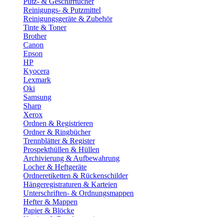
Putz- & Geschirrtücher
Reinigungs- & Putzmittel
Reinigungsgeräte & Zubehör
Tinte & Toner
Brother
Canon
Epson
HP
Kyocera
Lexmark
Oki
Samsung
Sharp
Xerox
Ordnen & Registrieren
Ordner & Ringbücher
Trennblätter & Register
Prospekthüllen & Hüllen
Archivierung & Aufbewahrung
Locher & Heftgeräte
Ordneretiketten & Rückenschilder
Hängeregistraturen & Karteien
Unterschriften- & Ordnungsmappen
Hefter & Mappen
Papier & Blöcke