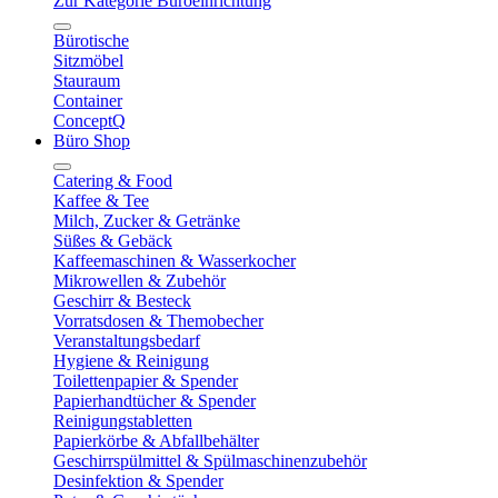
Zur Kategorie Büroeinrichtung
Bürotische
Sitzmöbel
Stauraum
Container
ConceptQ
Büro Shop
Catering & Food
Kaffee & Tee
Milch, Zucker & Getränke
Süßes & Gebäck
Kaffeemaschinen & Wasserkocher
Mikrowellen & Zubehör
Geschirr & Besteck
Vorratsdosen & Themobecher
Veranstaltungsbedarf
Hygiene & Reinigung
Toilettenpapier & Spender
Papierhandtücher & Spender
Reinigungstabletten
Papierkörbe & Abfallbehälter
Geschirrspülmittel & Spülmaschinenzubehör
Desinfektion & Spender