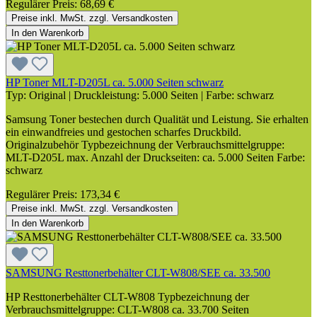
Regulärer Preis:
68,69 €
Preise inkl. MwSt. zzgl. Versandkosten
In den Warenkorb
HP Toner MLT-D205L ca. 5.000 Seiten schwarz
Typ:
Original
|
Druckleistung:
5.000 Seiten
|
Farbe:
schwarz
Samsung Toner bestechen durch Qualität und Leistung. Sie erhalten
ein einwandfreies und gestochen scharfes Druckbild.
Originalzubehör Typbezeichnung der Verbrauchsmittelgruppe:
MLT-D205L max. Anzahl der Druckseiten: ca. 5.000 Seiten Farbe:
schwarz
Regulärer Preis:
173,34 €
Preise inkl. MwSt. zzgl. Versandkosten
In den Warenkorb
SAMSUNG Resttonerbehälter CLT-W808/SEE ca. 33.500
HP Resttonerbehälter CLT-W808 Typbezeichnung der
Verbrauchsmittelgruppe: CLT-W808 ca. 33.700 Seiten