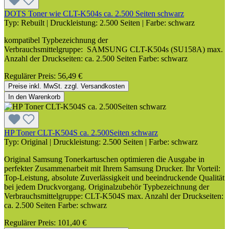
DOTS Toner wie CLT-K504s ca. 2.500 Seiten schwarz
Typ:
Rebuilt
|
Druckleistung:
2.500 Seiten
|
Farbe:
schwarz
kompatibel Typbezeichnung der
Verbrauchsmittelgruppe: SAMSUNG CLT-K504s (SU158A) max.
Anzahl der Druckseiten: ca. 2.500 Seiten Farbe: schwarz
Regulärer Preis:
56,49 €
Preise inkl. MwSt. zzgl. Versandkosten
In den Warenkorb
HP Toner CLT-K504S ca. 2.500Seiten schwarz
Typ:
Original
|
Druckleistung:
2.500 Seiten
|
Farbe:
schwarz
Original Samsung Tonerkartuschen optimieren die Ausgabe in
perfekter Zusammenarbeit mit Ihrem Samsung Drucker. Ihr Vorteil:
Top-Leistung, absolute Zuverlässigkeit und beeindruckende Qualität
bei jedem Druckvorgang. Originalzubehör Typbezeichnung der
Verbrauchsmittelgruppe: CLT-K504S max. Anzahl der Druckseiten:
ca. 2.500 Seiten Farbe: schwarz
Regulärer Preis:
101,40 €