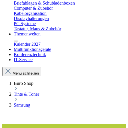
Briefablagen & Schubladenboxen
Computer & Zubehör
Kabelorganisation
Displayhalterungen
PC Systeme
Tastatur, Maus & Zubehör
Themenwelten
Kalender 2027
Multifunktionsgeräte
Konferenztechnik
IT-Service
Menü schließen
Büro Shop
Tinte & Toner
Samsung