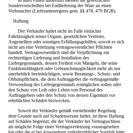
In allen Fällen unberührt bleiben die gesetzlichen
Sondervorschriften bei Endlieferung der Ware an einen
Verbraucher (Lieferantenregress gem. §§ 478, 479 BGB).
Haftung
Der Verkäufer haftet nicht im Falle einfacher
Fahrlässigkeit seiner Organe, gesetzlichen Vertreter,
Angestellten oder sonstigen Erfüllungsgehilfen, soweit es sich
nicht um eine Verletzung vertragswesentlicher Pflichten
handelt. Vertragswesentlich sind die Verpflichtung zur
rechtzeitigen Lieferung und Installation des
Liefergegenstands, dessen Freiheit von Mängeln, die seine
Funktionsfähigkeit oder Gebrauchstauglichkeit mehr als nur
unerheblich beeinträchtigen, sowie Beratungs-, Schutz- und
Obhutspflichten, die dem Auftraggeber die vertragsgemäße
Verwendung des Liefergegenstands ermöglichen sollen oder
den Schutz von Leib oder Leben von Personal des
Auftraggebers oder den Schutz von dessen Eigentum vor
erheblichen Schäden bezwecken.
Soweit der Verkäufer gemäß vorstehender Regelung
dem Grunde nach auf Schadensersatz haftet, ist diese Haftung
auf Schäden begrenzt, die der Verkäufer bei Vertragsschluss
als mögliche Folge einer Vertragsverletzung vorausgesehen
hat oder die er bei Anwendung verkehrsüblicher Sorgfalt hätte