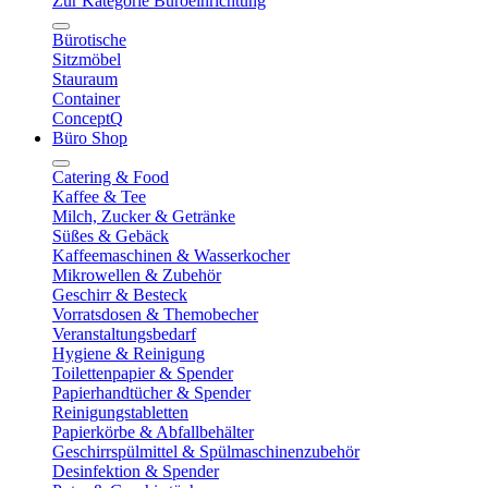
Zur Kategorie Büroeinrichtung
Bürotische
Sitzmöbel
Stauraum
Container
ConceptQ
Büro Shop
Catering & Food
Kaffee & Tee
Milch, Zucker & Getränke
Süßes & Gebäck
Kaffeemaschinen & Wasserkocher
Mikrowellen & Zubehör
Geschirr & Besteck
Vorratsdosen & Themobecher
Veranstaltungsbedarf
Hygiene & Reinigung
Toilettenpapier & Spender
Papierhandtücher & Spender
Reinigungstabletten
Papierkörbe & Abfallbehälter
Geschirrspülmittel & Spülmaschinenzubehör
Desinfektion & Spender