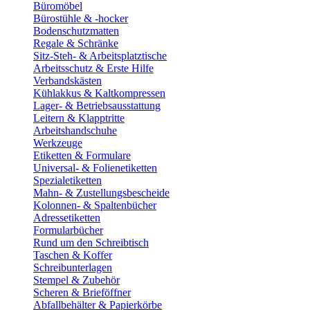
Büromöbel
Bürostühle & -hocker
Bodenschutzmatten
Regale & Schränke
Sitz-Steh- & Arbeitsplatztische
Arbeitsschutz & Erste Hilfe
Verbandskästen
Kühlakkus & Kaltkompressen
Lager- & Betriebsausstattung
Leitern & Klapptritte
Arbeitshandschuhe
Werkzeuge
Etiketten & Formulare
Universal- & Folienetiketten
Spezialetiketten
Mahn- & Zustellungsbescheide
Kolonnen- & Spaltenbücher
Adressetiketten
Formularbücher
Rund um den Schreibtisch
Taschen & Koffer
Schreibunterlagen
Stempel & Zubehör
Scheren & Brieföffner
Abfallbehälter & Papierkörbe