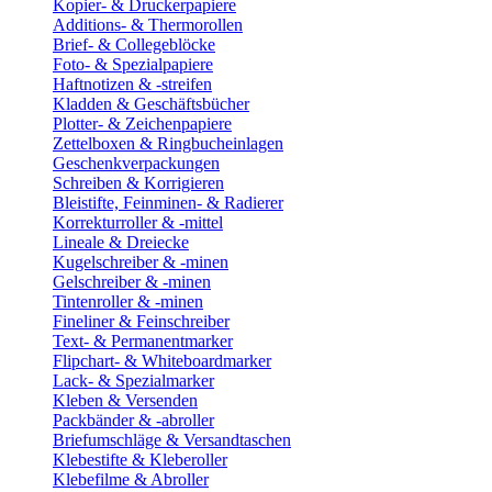
Kopier- & Druckerpapiere
Additions- & Thermorollen
Brief- & Collegeblöcke
Foto- & Spezialpapiere
Haftnotizen & -streifen
Kladden & Geschäftsbücher
Plotter- & Zeichenpapiere
Zettelboxen & Ringbucheinlagen
Geschenkverpackungen
Schreiben & Korrigieren
Bleistifte, Feinminen- & Radierer
Korrekturroller & -mittel
Lineale & Dreiecke
Kugelschreiber & -minen
Gelschreiber & -minen
Tintenroller & -minen
Fineliner & Feinschreiber
Text- & Permanentmarker
Flipchart- & Whiteboardmarker
Lack- & Spezialmarker
Kleben & Versenden
Packbänder & -abroller
Briefumschläge & Versandtaschen
Klebestifte & Kleberoller
Klebefilme & Abroller