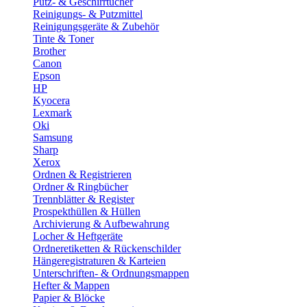
Putz- & Geschirrtücher
Reinigungs- & Putzmittel
Reinigungsgeräte & Zubehör
Tinte & Toner
Brother
Canon
Epson
HP
Kyocera
Lexmark
Oki
Samsung
Sharp
Xerox
Ordnen & Registrieren
Ordner & Ringbücher
Trennblätter & Register
Prospekthüllen & Hüllen
Archivierung & Aufbewahrung
Locher & Heftgeräte
Ordneretiketten & Rückenschilder
Hängeregistraturen & Karteien
Unterschriften- & Ordnungsmappen
Hefter & Mappen
Papier & Blöcke