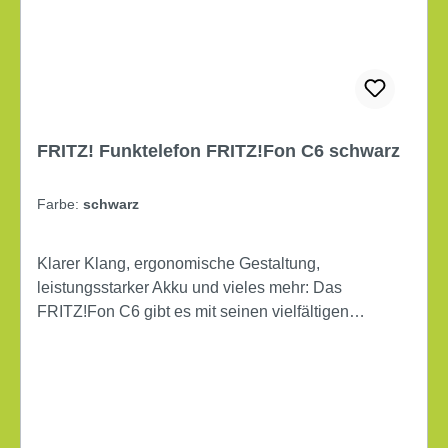
FRITZ! Funktelefon FRITZ!Fon C6 schwarz
Farbe:
schwarz
Klarer Klang, ergonomische Gestaltung,
leistungsstarker Akku und vieles mehr: Das
FRITZ!Fon C6 gibt es mit seinen vielfältigen
Funktionen jetzt in neuem Gewand. Dürfen wir
vorstellen? Hier ist das FRITZ!Fon C6 Black. Das
FRITZ!Fon C6 Black liegt mit seiner ergonomischen
Gestaltung beim Telefonieren optimal in der Hand.
Die beleuchteten Tasten sowie die intuitive