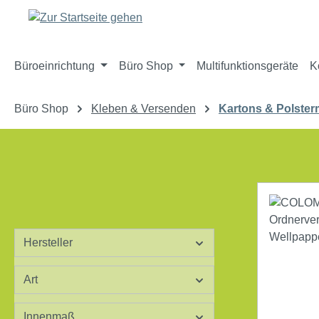
m Hauptinhalt springen
Zur Suche springen
Zur Hauptnavigation springen
Büroeinrichtung
Büro Shop
Multifunktionsgeräte
K
Büro Shop
Kleben & Versenden
Kartons & Polsterm
Hersteller
Art
Innenmaß