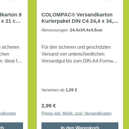
karton 8
COLOMPAC® Versandkarton
 x 21 cm
Kurierpaket DIN C4 24,4 x 34,4
aun
x 4,5 cm (B x H x T) Wellpappe
Abmessungen:
24,4x34,4x4,5cm
weiß
n sicheren
Für den sicheren und geschützten
ichen
Versand von unterschiedlichen
. Ideal für
Versandgut bis zum DIN-A4-Format.
ch flachen
Verschiedene Größen an die Maße
glichkeit.
der Paketdienstleister angepasst.
hlschutz
Porto optimiert als Maxi- bzw.
schluss.
Großbrief. Flachliegende Anlieferung,
Varianten ab
1,26 €
er Aufbau.
einfacher Aufbau ohne zusätzliches
Packmaterial. Mit ColomPac
Regulärer Preis:
2,99 €
 Europa
Selbstklebeverschluss. Innenmaße:
andkosten
Preise inkl. MwSt. zzgl. Versandkosten
24,4 x 34,4 x 4,5 cm (B x H x T)
1 cm (B x H
Außenmaße: 25 x 35,3 x 5 cm (B x H
rb
In den Warenkorb