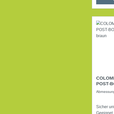
wellig Farbe: braun Inhalt: 20
Stück/Pa
COLOMP
POST-BOX D
29 cm b
Abmessun
Sicher un
Geeignet f