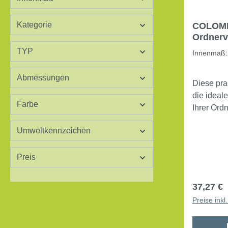
Kategorie
COLOM
Ordnerv
Stück/P
TYP
Innenmaß
Abmessungen
Diese pra
die ideal
Farbe
Ihrer Ord
von 3,5 - 8,0 cm. In
Umweltkennzeichen
32,0 x 3,5
Außenmaße
H x T) Verwendung für Ordner mit
Preis
Rückenbre
Haftverschl
Reguläre
37,27 €
Klappdeck
Preise ink
umlaufend
Knickschutz Werkstoff: Wel