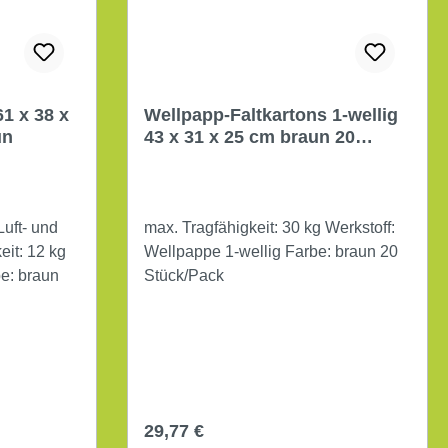
1 x 38 x
Wellpapp-Faltkartons 1-wellig
un
43 x 31 x 25 cm braun 20
Stück/Pack
Luft- und
max. Tragfähigkeit: 30 kg Werkstoff:
Wellpappe 1-wellig Farbe: braun 20
Wellpappe Farbe: braun
Stück/Pack
Regulärer Preis:
29,77 €