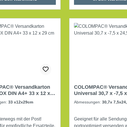
x T) Außenmaße: 32,5 x 9,6 x 21,6
ck
cm (B x H x T) mit Haftklebung mit
Aufreißhilfe mit Kantenschutz
Werkstoff: Karton Fa
AC® Versandkarton
COLOMPAC® Versand
IN A4+ 33 x 12 x
Universal 30,7 x -7,5 
raun
braun
gen:
33 x12x29cm
Abmessungen:
30,7x 7,5x24
terwegs mit der Post!
Geeignet für alle Sendung
ür empfindliche Ersatzteile,
portooptimiert versenden 