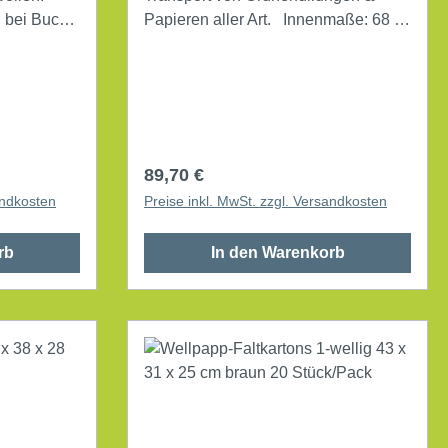
 bei Buch-
Papieren aller Art. Innenmaße: 68 x
35 x 33 cm (B x H x T) Außenmaße:
e
68,2 x 36 x 34,3 cm (B x H x T) max.
öhe 50 mm.
Tragfähigkeit: 30 kg Werkstoff:
Wellpappe Farbe: braun 10 St./Pack.
Regulärer Preis:
89,70 €
andkosten
Preise inkl. MwSt. zzgl. Versandkosten
rb
In den Warenkorb