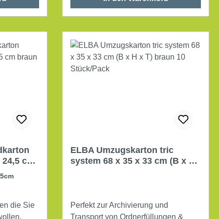
x T) Verwendung für Papierformat:
DIN C4 mit Selbstklebung mit
Aufreißhilfe Werkstoff: Kraftliner
rbe: braun
Wellpappe Farbe: weiß
karton
ELBA Umzugskarton tric
x 24,5 cm
system 68 x 35 x 33 cm (B x H
x T) braun 10 Stück/Pack
,5cm
en die Sie
Perfekt zur Archivierung und
wollen.
Transport von Ordnerfüllungen &