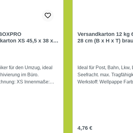
BOXPRO
Versandkarton 12 kg 6
arton XS 45,5 x 38 x
28 cm (B x H x T) bra
 bis 25Kg Wellkarton
iker für den Umzug, ideal
Ideal für Post, Bahn, Lkw, 
chivierung im Büro.
Seefracht. max. Tragfähigkeit: 12 kg
g: XS Innenmaße:
Werkstoff: 
x 34,5 cm (B x H x T)
: 46,5 x 40 x 34,7 cm (B x
Werkstoff: Wellkarton Farbe: braun
r Preis:
Regulärer Preis:
4,76 €