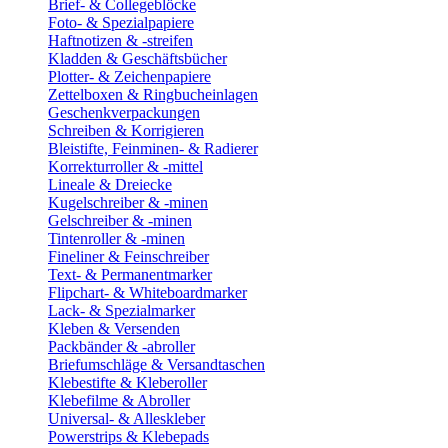
Brief- & Collegeblöcke
Foto- & Spezialpapiere
Haftnotizen & -streifen
Kladden & Geschäftsbücher
Plotter- & Zeichenpapiere
Zettelboxen & Ringbucheinlagen
Geschenkverpackungen
Schreiben & Korrigieren
Bleistifte, Feinminen- & Radierer
Korrekturroller & -mittel
Lineale & Dreiecke
Kugelschreiber & -minen
Gelschreiber & -minen
Tintenroller & -minen
Fineliner & Feinschreiber
Text- & Permanentmarker
Flipchart- & Whiteboardmarker
Lack- & Spezialmarker
Kleben & Versenden
Packbänder & -abroller
Briefumschläge & Versandtaschen
Klebestifte & Kleberoller
Klebefilme & Abroller
Universal- & Alleskleber
Powerstrips & Klebepads