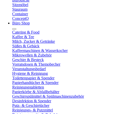
Bürotische
Sitzmöbel
Stauraum
Container
ConceptQ
Büro Shop
Catering & Food
Kaffee & Tee
Milch, Zucker & Getränke
Süßes & Gebäck
Kaffeemaschinen & Wasserkocher
Mikrowellen & Zubehör
Geschirr & Besteck
Vorratsdosen & Themobecher
Veranstaltungsbedarf
Hygiene & Reinigung
Toilettenpapier & Spender
Papierhandtücher & Spender
Reinigungstabletten
Papierkörbe & Abfallbehälter
Geschirrspülmittel & Spülmaschinenzubehör
Desinfektion & Spender
Putz- & Geschirrtücher
Reinigungs- & Putzmittel