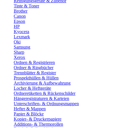
Reinigungsgeräte & Zubehör
Tinte & Toner
Brother
Canon
Epson
HP
Kyocera
Lexmark
Oki
Samsung
Sharp
Xerox
Ordnen & Registrieren
Ordner & Ringbücher
Trennblätter & Register
Prospekthüllen & Hüllen
Archivierung & Aufbewahrung
Locher & Heftgeräte
Ordneretiketten & Rückenschilder
Hängeregistraturen & Karteien
Unterschriften- & Ordnungsmappen
Hefter & Mappen
Papier & Blöcke
Kopier- & Druckerpapiere
Additions- & Thermorollen