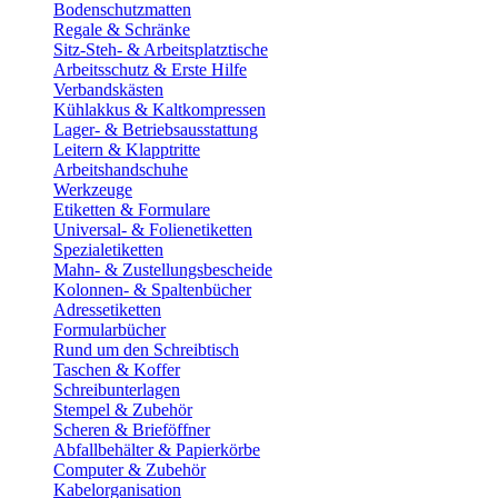
Bodenschutzmatten
Regale & Schränke
Sitz-Steh- & Arbeitsplatztische
Arbeitsschutz & Erste Hilfe
Verbandskästen
Kühlakkus & Kaltkompressen
Lager- & Betriebsausstattung
Leitern & Klapptritte
Arbeitshandschuhe
Werkzeuge
Etiketten & Formulare
Universal- & Folienetiketten
Spezialetiketten
Mahn- & Zustellungsbescheide
Kolonnen- & Spaltenbücher
Adressetiketten
Formularbücher
Rund um den Schreibtisch
Taschen & Koffer
Schreibunterlagen
Stempel & Zubehör
Scheren & Brieföffner
Abfallbehälter & Papierkörbe
Computer & Zubehör
Kabelorganisation