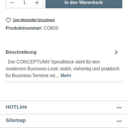
Produkt Anzahl: Gib den gewünschten Wert e
In den Warenkorb
Zum Merkzettel hinzufügen
Produktnummer:
CO820
Beschreibung
Der CONCEPTUM® Spiralblock steht für den
modernen Business-Look: stabil, vielseitig und praktisch
für Business-Termine od…
Mehr
HOTLine
Sitemap