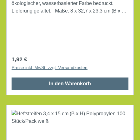
ökologischer, wasserbasierter Farbe bedruckt.
Lieferung gefaltet. Maße: 8 x 32,7 x 23,3 cm (B x H
x T) Verwendung für Papierformat: DIN A4 Art des
Verschlusses: Verschlusslasche mit Deckel mit
Archivdruck Lieferung gefaltet Werkstoff: Wellpappe,
100 % recycelt Farbe: naturbraun
Regulärer Preis:
1,92 €
Preise inkl. MwSt. zzgl. Versandkosten
In den Warenkorb