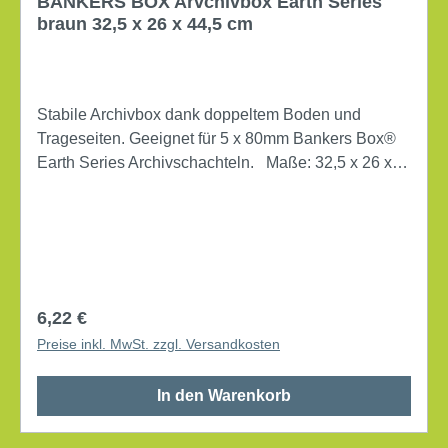
BANKERS BOX Arvchivbox Earth Series
braun 32,5 x 26 x 44,5 cm
Stabile Archivbox dank doppeltem Boden und
Trageseiten. Geeignet für 5 x 80mm Bankers Box®
Earth Series Archivschachteln. Maße: 32,5 x 26 x
44,5 cm (B x H x T) Verwendung für Papierformat:
DIN A4 mit Deckel mit Archivdruck Lieferung gefaltet
Werkstoff: Karton, 100 % recycelt Farbe: braun
Regulärer Preis:
6,22 €
Preise inkl. MwSt. zzgl. Versandkosten
In den Warenkorb