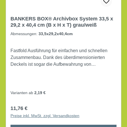
BANKERS BOX® Archivbox System 33,5 x
29,2 x 40,4 cm (B x H x T) grau/weiß
Abmessungen:
33,5x29,2x40,4cm
Fastfold Ausführung für einfachen und schnellen
Zusammenbau. Dank des überdimensionierten
Deckels ist sogar die Aufbewahrung von
Hängemappen im A4- oder Foolscap-Format
möglich. Lieferung gefaltet. Maße: 33,5 x 29,2 x
40,4 cm (B x H x T) Verwendung für Papierformat:
DIN A4 mit Deckel mit Archivdruck Lieferung gefaltet
Varianten ab
2,19 €
Werkstoff: Karton, 100 % recycelt Farbe: grau/weiß
Regulärer Preis:
11,76 €
Preise inkl. MwSt. zzgl. Versandkosten