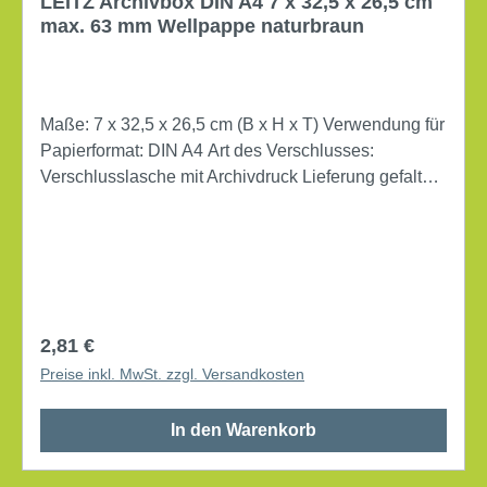
LEITZ Archivbox DIN A4 7 x 32,5 x 26,5 cm
max. 63 mm Wellpappe naturbraun
Maße: 7 x 32,5 x 26,5 cm (B x H x T) Verwendung für
Papierformat: DIN A4 Art des Verschlusses:
Verschlusslasche mit Archivdruck Lieferung gefaltet
Werkstoff: Wellpappe recycelt/Natronpapier,
kaschiert Farbe: naturbraun Archiv-Schachtel, mit
Verschlussklappe. Bei Abstellung im Querformat
können auch Hängebehälter mit Reiter und
Schienen abgehängt werden. Flachliegend verpackt.
Regulärer Preis:
2,81 €
Preise inkl. MwSt. zzgl. Versandkosten
In den Warenkorb