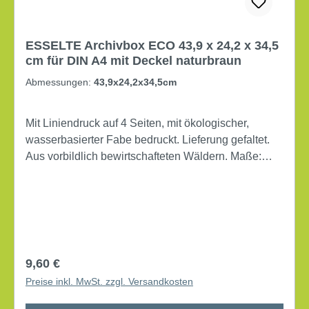
ESSELTE Archivbox ECO 43,9 x 24,2 x 34,5
cm für DIN A4 mit Deckel naturbraun
Abmessungen:
43,9x24,2x34,5cm
Mit Liniendruck auf 4 Seiten, mit ökologischer,
wasserbasierter Fabe bedruckt. Lieferung gefaltet.
Aus vorbildlich bewirtschafteten Wäldern. Maße:
43,9 x 24,2 x 34,5 cm (B x H x T) Für Papierformat:
DIN A4 mit Deckel mit Archivdruck Lieferung gefaltet
Werkstoff: Wellpappe, 100 % recycelt Farbe:
naturbraun
Regulärer Preis:
9,60 €
Preise inkl. MwSt. zzgl. Versandkosten