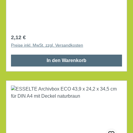
Verschlusses: Verschlusslasche mit Deckel mit
Archivdruck Lieferung gefaltet Werkstoff: Wellpappe,
100 % recycelt Farbe: naturbraun
Regulärer Preis:
2,12 €
Preise inkl. MwSt. zzgl. Versandkosten
In den Warenkorb