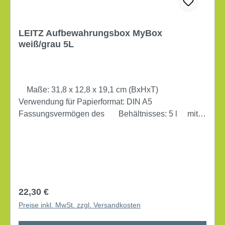
LEITZ Aufbewahrungsbox MyBox
weiß/grau 5L
Maße: 31,8 x 12,8 x 19,1 cm (BxHxT)
Verwendung für Papierformat: DIN A5
Fassungsvermögen des Behältnisses: 5 l mit
Deckel mit Griffmulde stapelbar Werkstoff:
ABS Kunststoff BPA-frei Die Aufbewahrungsbox
MyBox® in trendigen Farben. Die robusten Boxen
bestehen aus hochwertigem Material in
Hochglanzoptik mit modernem Zweifarbeneffekt.
Dokumente, Zeitschriften, Werkzeuge und kleinere
Regulärer Preis:
22,30 €
Utensilien lassen sich darin schnell, einfach und
Preise inkl. MwSt. zzgl. Versandkosten
attraktiv verstauen.