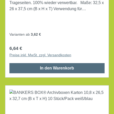
Trageseiten. 100% wieder verwertbar. Maße: 32,5 x
26 x 37,5 cm (B x H x T) Verwendung für
Papierformat: DIN A4 mit Deckel mit Archivdruck
Lieferung gefaltet Werkstoff: Karton, 100 % recycelt
Farbe: braun
Varianten ab
3,62 €
Regulärer Preis:
6,64 €
Preise inkl. MwSt. zzgl. Versandkosten
In den Warenkorb