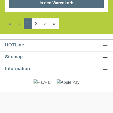
In den Warenkorb
Seite
Seite
1
2
HOTLine
Sitemap
Information