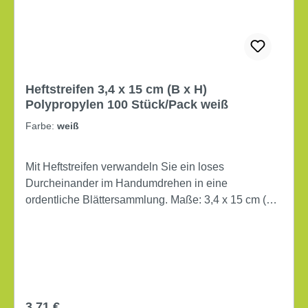
Heftstreifen 3,4 x 15 cm (B x H)
Polypropylen 100 Stück/Pack weiß
Farbe:
weiß
Mit Heftstreifen verwandeln Sie ein loses
Durcheinander im Handumdrehen in eine
ordentliche Blättersammlung. Maße: 3,4 x 15 cm (B x
H) 4fach Lochung mit Heftfalz Material der
Deckschiene: Kunststoff Werkstoff: Polypropylen 100
Stück/Pack
Regulärer Preis:
3,71 €