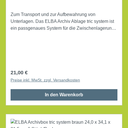
Zum Transport und zur Aufbewahrung von
Unterlagen. Das ELBA Archiv Ablage tric system ist
ein passgenaues System für die Zwischenlagerung
und Archivierung von Unterlagen. Kompatibel
miteinander und passgenau zu ELBA Produkten.
Maße Aussen: 16 x 31,5x 34,1 cm (B x H x T) Maße
Innen: 15,8 x 30,8x 33,3 cm (B x H x T) Verwendung
für Papierformat: DIN A4 Art des Verschlusses:
Klappdeckel mit Deckel mit Griff Farbe braun
Regulärer Preis:
21,00 €
Material Karton geeignet für lose Dokumente
Preise inkl. MwSt. zzgl. Versandkosten
bestückbar mit Hängeregistraturen
Eigenschaften Beschriftungsfeld, recycelbar
In den Warenkorb