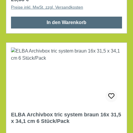
verwendete Holz stammt aus garantiert kontrollierter
Preise inkl. MwSt. zzgl. Versandkosten
Holzwirtschaft, und die Produkte sind daher
recycelbar und FSC®-zertifiziert. Das heißt, dass die
In den Warenkorb
Herstellung unter umweltfreundlichen und
sozialverträglichen Bedingungen erfolgt ist. Maße:
10,8 x 26,5 x 32,7 cm (B x T x H)
Fassungsvermögen: 8,2 l für DIN A4 Formate
Griffloch vorhanden Material: Karton mit
Beschriftungsfeld, Klappdeckel Farbe: weiß/blau
Inhalt: 10 Stück/Pack
ELBA Archivbox tric system braun 16x 31,5
x 34,1 cm 6 Stück/Pack