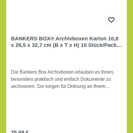
BANKERS BOX® Archivboxen Karton 10,8
x 26,5 x 32,7 cm (B x T x H) 10 Stück/Pack
weiß/blau
Die Bankers Box Archivboxen erlauben es Ihnen,
besonders praktisch und einfach Dokumente zu
archivieren. Sie sorgen für Ordnung an Ihrem
Arbeitsplatz und bieten Ihren alten Unterlagen einen
geeigneten Aufbewahrungsort. Aufgrund der Maße
eignen sie sich bestens für Unterlagen im DIN A4-
Format. Diese Artikel aus massivem Karton sind
echt robust und halten auch starken
Beanspruchungen verlässlich stand. Das
Regulärer Preis:
25,68 €