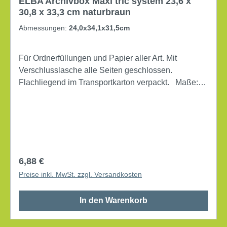
ELBA Archivbox Maxi tric system 23,6 x
30,8 x 33,3 cm naturbraun
Abmessungen:
24,0x34,1x31,5cm
Für Ordnerfüllungen und Papier aller Art. Mit
Verschlusslasche alle Seiten geschlossen.
Flachliegend im Transportkarton verpackt. Maße:
23,6 x 30,8 x 33,3 cm (B x H x T) Verwendung für
Papierformat: DIN A4 Art des Verschlusses:
Verschlusslasche mit Deckel mit Archivdruck
Lieferung gefaltet Werkstoff: Wellpappe Farbe:
naturbraun
Regulärer Preis:
6,88 €
Preise inkl. MwSt. zzgl. Versandkosten
In den Warenkorb