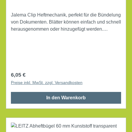
Jalema Clip Heftmechanik, perfekt für die Bündelung
von Dokumenten. Blätter können einfach und schnell
herausgenommen oder hinzugefügt werden.
Lochungen können nicht einreißen. Immer
vollständig lesbare Seiten. Mit Hilfe der
Umfüllhüllsen können komplette Ordnerinhalte
einfach geleert und für die Archivierung gebündelt
werden. Füllhöhe: 5,0 cm Material: Kunststoff mit
Deckleiste Material der Deckschiene: Kunststoff
Regulärer Preis:
6,05 €
max. Füllhöhe an Papier: 50 mm Farbe: gelb 10
Preise inkl. MwSt. zzgl. Versandkosten
Stück/Pack
In den Warenkorb