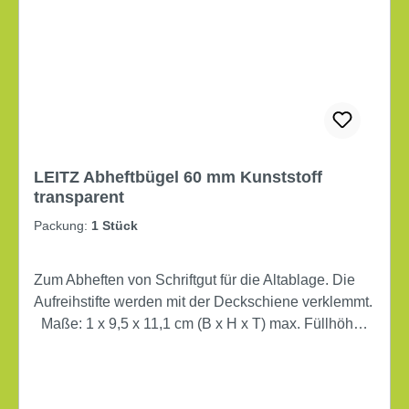
LEITZ Abheftbügel 60 mm Kunststoff
transparent
Packung:
1 Stück
Zum Abheften von Schriftgut für die Altablage. Die
Aufreihstifte werden mit der Deckschiene verklemmt.
Maße: 1 x 9,5 x 11,1 cm (B x H x T) max. Füllhöhe
an Papier: 60 mm Material der Deckschiene:
Kunststoff Werkstoff: Polypropylen Farbe: farblos