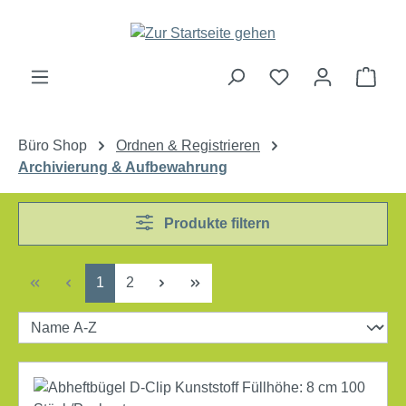
Zum Hauptinhalt springen
Ware
Büro Shop
Ordnen & Registrieren
Archivierung & Aufbewahrung
Produkte filtern
Seite
Seite
1
2