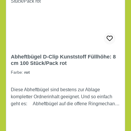
Abheftbügel D-Clip Kunststoff Füllhöhe: 8
cm 100 Stück/Pack rot
Farbe:
rot
Diese Abheftbügel sind bestens zur Ablage
kompletter Ordnerinhalt geeignet. Und so einfach
geht es: Abheftbügel auf die offene Ringmechanik
stecken Ordnerinhalt anheben und dabei vom
Ordner trennen Bündel wenden und hinten mit der
Deckleiste befestigen. Mit den roten Kunststoff-