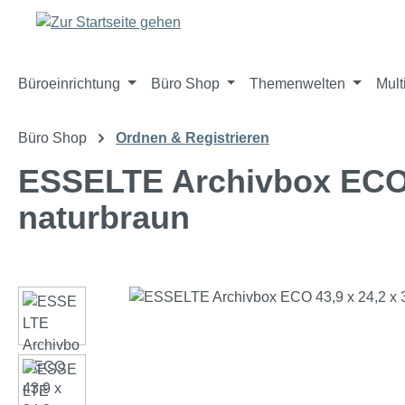
m Hauptinhalt springen
Zur Suche springen
Zur Hauptnavigation springen
Büroeinrichtung
Büro Shop
Themenwelten
Mult
Büro Shop
Ordnen & Registrieren
ESSELTE Archivbox ECO 4
naturbraun
Bildergalerie überspringen