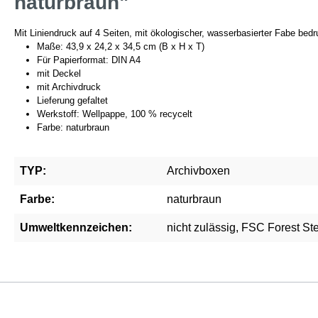
naturbraun"
Mit Liniendruck auf 4 Seiten, mit ökologischer, wasserbasierter Fabe bedru
Maße: 43,9 x 24,2 x 34,5 cm (B x H x T)
Für Papierformat: DIN A4
mit Deckel
mit Archivdruck
Lieferung gefaltet
Werkstoff: Wellpappe, 100 % recycelt
Farbe: naturbraun
TYP:
Archivboxen
Farbe:
naturbraun
Umweltkennzeichen:
nicht zulässig, FSC Forest S