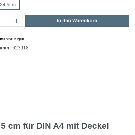
x34,5cm
Anzahl: Gib den gewünschten Wert ein oder
In den Warenkorb
tel hinzufügen
mmer:
623918
5 cm für DIN A4 mit Deckel