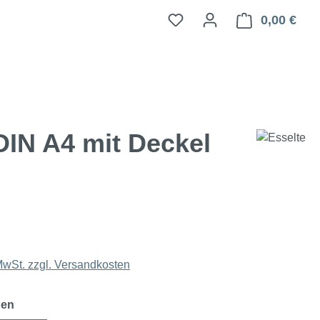
0,00 €
Ware
DIN A4 mit Deckel
 MwSt. zzgl. Versandkosten
auswählen
en