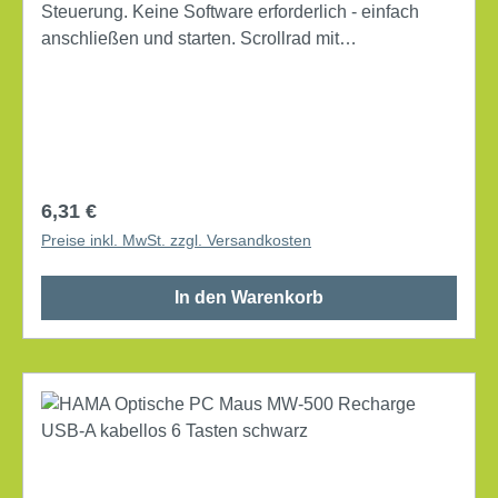
Steuerung. Keine Software erforderlich - einfach
anschließen und starten. Scrollrad mit
Tastenfunktion für angenehmes und leichtes
Navigieren. Symmetrische Bauform. Maße: 6,4 x
3,7 x 11,4 cm (B x H x T) Linkshänder, Rechtshänder
Systemanforderung: Windows®, Mac universell Art
des Anschlusses: USB-A optische Auflösung: 1.000
dpi 3 Tasten Kabellänge: 1,5 m Farbe: schwarz
Regulärer Preis:
6,31 €
Preise inkl. MwSt. zzgl. Versandkosten
In den Warenkorb