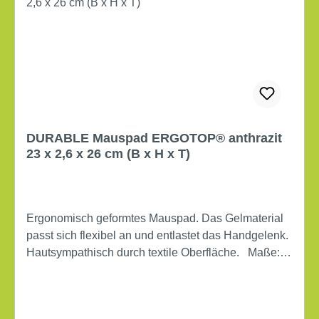
DURABLE Mauspad ERGOTOP® anthrazit
23 x 2,6 x 26 cm (B x H x T)
Ergonomisch geformtes Mauspad. Das Gelmaterial
passt sich flexibel an und entlastet das Handgelenk.
Hautsympathisch durch textile Oberfläche. Maße:
23 x 2,6 x 26 cm (B x H x T) rutschfest antistatisch
mit Handgelenkauflage Werkstoff: PET Farbe:
anthrazit