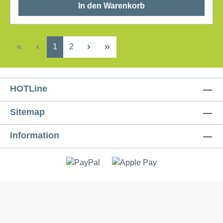
In den Warenkorb
Seite
Seite
1
2
HOTLine
Sitemap
Information