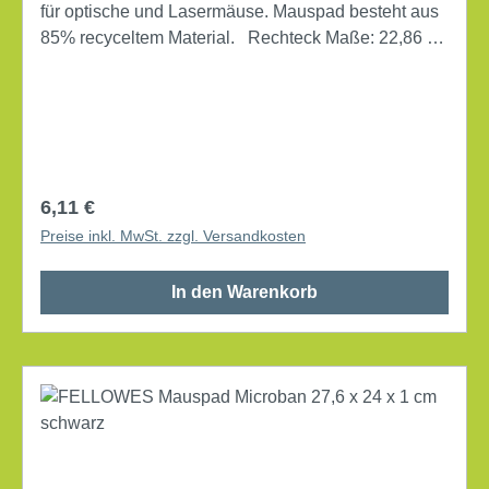
für optische und Lasermäuse. Mauspad besteht aus
85% recyceltem Material. Rechteck Maße: 22,86 x
0,48 x 20,32 cm (B x H x T) rutschfest antistatisch
Werkstoff: Polyester
Regulärer Preis:
6,11 €
Preise inkl. MwSt. zzgl. Versandkosten
In den Warenkorb