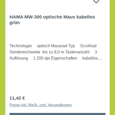
HAMA MW-300 optische Maus kabellos
grün
Technologie optisch Mausrad-Typ Scrollrad
Sendereichweite bis zu 8,0 m Tastenanzahl 3
Auflösung 1.200 dpi Eigenschaften kabellos
Empfänger Nano Schnittstelle USB
Betriebssystemvoraussetzung Windows
XP/Vista/7/8/10 Nutzung durch Rechts- und
Linkshänder, Rechtshänder, Linkshänder Farbe
grün Breite 5,8 cm Höhe 3,7 cm Tiefe 10,3 cm
Besonderheiten Geräuschlose Haupttasten
Regulärer Preis:
11,42 €
Lieferung inkl. Empfänger, 2 AAA Batterien
Preise inkl. MwSt. zzgl. Versandkosten
Betriebsart Batterien