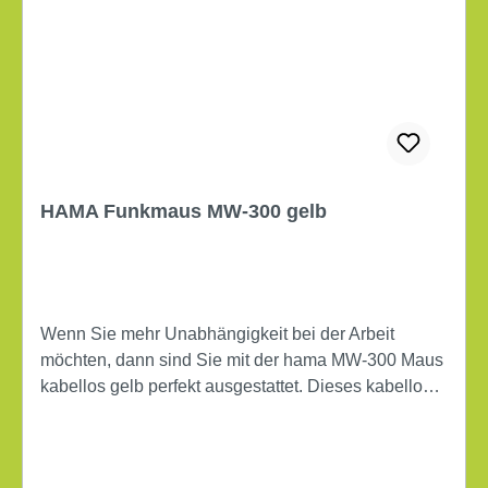
HAMA Funkmaus MW-300 gelb
Wenn Sie mehr Unabhängigkeit bei der Arbeit
möchten, dann sind Sie mit der hama MW-300 Maus
kabellos gelb perfekt ausgestattet. Dieses kabellose
Modell ist eines der wichtigsten Mittel zur Steuerung
Ihrer Anwendungen. Sie sind im Nu startbereit, denn
die Installation ist sehr schnell und einfach