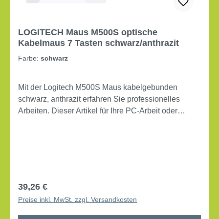
LOGITECH Maus M500S optische
Kabelmaus 7 Tasten schwarz/anthrazit
Farbe:
schwarz
Mit der Logitech M500S Maus kabelgebunden
schwarz, anthrazit erfahren Sie professionelles
Arbeiten. Dieser Artikel für Ihre PC-Arbeit oder
Laptop-Einsätze ist einfach zu installieren und bietet
Ihnen hohe Zuverlässigkeit bei der Eingabe und
Steuerung. Maße: 12,6 x 6,9 x 4,2 cm (B x H x T)
Rechtshänder Systemanforderung: Windows 7/8/10,
ab Mac OS X 10.12, Chrome OS, ab Linux Kernel
2.6 Art des Anschlusses: USB optische Auflösung:
Regulärer Preis:
39,26 €
400 - 4.000 dpi (umschaltbar) 7 Tasten 4-Wege-
Preise inkl. MwSt. zzgl. Versandkosten
Scrollrad kabelgebunden Kabellänge: 1,8 m Farbe:
schwarz/anthrazit