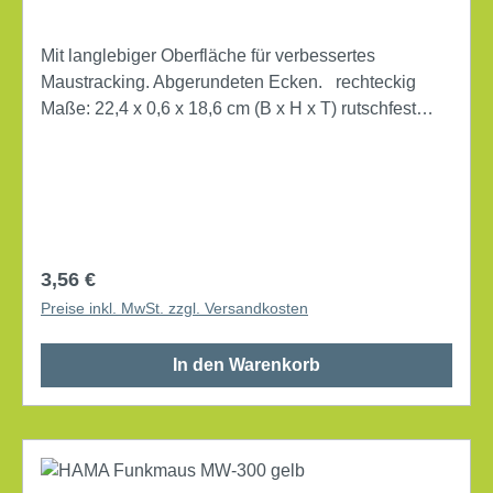
Mit langlebiger Oberfläche für verbessertes
Maustracking. Abgerundeten Ecken. rechteckig
Maße: 22,4 x 0,6 x 18,6 cm (B x H x T) rutschfest
Werkstoff: Polyester/Schaumstoff
Regulärer Preis:
3,56 €
Preise inkl. MwSt. zzgl. Versandkosten
In den Warenkorb