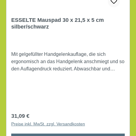
ESSELTE Mauspad 30 x 21,5 x 5 cm
silber/schwarz
Mit gelgefüllter Handgelenkauflage, die sich
ergonomisch an das Handgelenk anschmiegt und so
den Auflagendruck reduziert. Abwaschbar und
hautfreundlich. Maße: 23 x 3 x 26 cm (B x H x T)
rutschfest mit Handgelenkauflage Werkstoff: Lycra
Regulärer Preis:
31,09 €
Preise inkl. MwSt. zzgl. Versandkosten