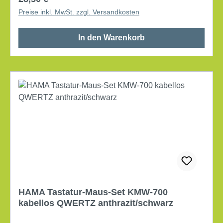
einfachen Navigieren. Flüsterleise Tasten
Preise inkl. MwSt. zzgl. Versandkosten
ermöglichen störungsfreies und entspanntes
Arbeiten mit der Maus. Dpi-Schalter zum Verändern
In den Warenkorb
der Zeigergeschwindigkeit. Verstaubarer USB-
Empfänger kann platzsparend im Mausgehäuse
transportiert werden. Separater Ein-/Ausschalter
ermöglicht eine energiesparende Benutzung der
Maus. Maße: 8,5 x 4,2 x 12 cm (B x H x T)
Rechtshänder Systemanforderung: Windows®, Mac
universell Anschlussart: USB-A optische Auflösung:
800/1.200/1.600 Reichweite: 10 m 6 Tasten Art der
Batterien/Akkus: Akku Li-Ion inkl. USB-Empfänger,
Ladekabel USB-A/USB-C
HAMA Tastatur-Maus-Set KMW-700
kabellos QWERTZ anthrazit/schwarz