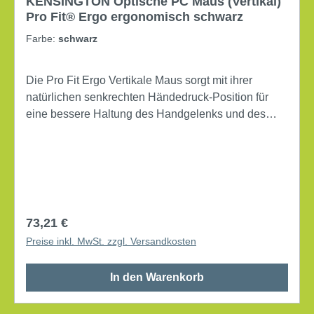
KENSINGTON Optische PC Maus (Vertikal)
Pro Fit® Ergo ergonomisch schwarz
Farbe:
schwarz
Die Pro Fit Ergo Vertikale Maus sorgt mit ihrer
natürlichen senkrechten Händedruck-Position für
eine bessere Haltung des Handgelenks und des
Unterarms und entlastet damit die Muskulatur für
komfortables Arbeiten. Verlängerte Auflagefläche für
den kleinen Finger. Einfaches Plug & Play. LED-
Anzeige für niedrigen Batteriestand. Aufbewahrung
des Nano-Empfängers. Maße: 8,1 x 6,9 x 11,3 cm (B
x H x T) Rechtshänder ergonomisch
Regulärer Preis:
73,21 €
Systemanforderung: Windows®, Mac universell,
Preise inkl. MwSt. zzgl. Versandkosten
Android Art des Anschlusses: USB-A optische
Auflösung: 800/1.000/1.200/1.600 Reichweite: 20 m
In den Warenkorb
5 Tasten Art der Batterien/Akkus: AA/Mignon
Batterien im Lieferumfang enthalten inkl. USB-A