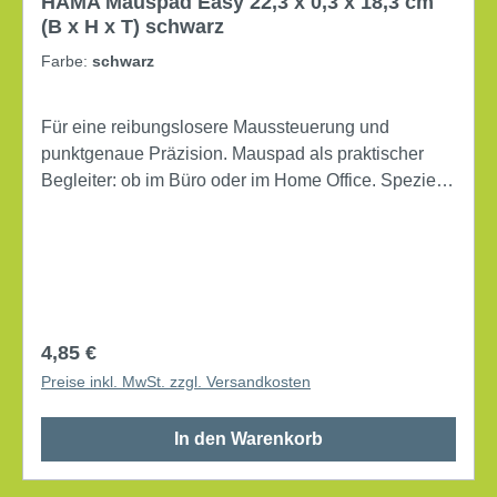
HAMA Mauspad Easy 22,3 x 0,3 x 18,3 cm
(B x H x T) schwarz
Farbe:
schwarz
Für eine reibungslosere Maussteuerung und
punktgenaue Präzision. Mauspad als praktischer
Begleiter: ob im Büro oder im Home Office. Speziell
gummierte Unterseite verhindert das Verrutschen
des Mauspads. Nutzbar mit allen gängigen
Maustypen. Maße: 22,3 x 0,3 x 18,3 cm (B x H x T)
rutschfest Werkstoff: Jersey/EVA
Regulärer Preis:
4,85 €
Preise inkl. MwSt. zzgl. Versandkosten
In den Warenkorb