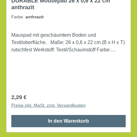
DURABLE Mousepad 26 x 0,6 x 22 cm
anthrazit
Farbe:
anthrazit
Mauspad mit geschäumtem Boden und
Textiloberfläche. Maße: 26 x 0,6 x 22 cm (B x H x T)
rutschfest Werkstoff: Textil/Schaumstoff Farbe:
anthrazit
Regulärer Preis:
2,29 €
Preise inkl. MwSt. zzgl. Versandkosten
In den Warenkorb