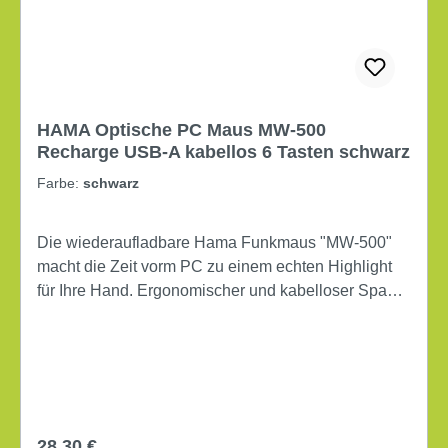
HAMA Optische PC Maus MW-500
Recharge USB-A kabellos 6 Tasten schwarz
Farbe:
schwarz
Die wiederaufladbare Hama Funkmaus "MW-500"
macht die Zeit vorm PC zu einem echten Highlight
für Ihre Hand. Ergonomischer und kabelloser Spaß
für die Work-Game-Balance ! Blue Wave Sensor
ermöglicht die Benutzung auf beinahe allen
Oberflächen. Die ergonomische Form schmiegt sich
perfekt in die Hand für komfortable
Arbeitsbedingungen. Browser-Tasten unterstützen
die Vor-/Zurück-Funktion des Internet-Browsers zum
Regulärer Preis:
28,30 €