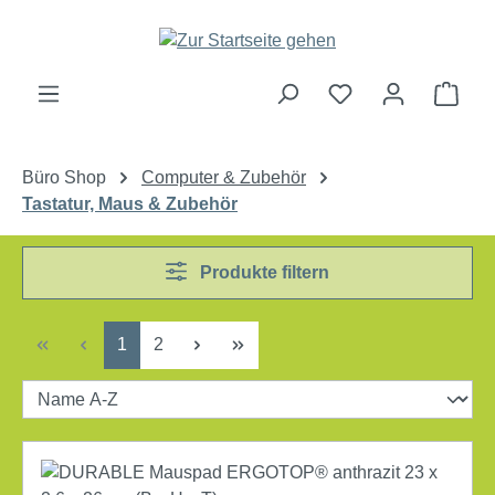
Zum Hauptinhalt springen
Ware
Büro Shop
Computer & Zubehör
Tastatur, Maus & Zubehör
Produkte filtern
Seite
Seite
1
2