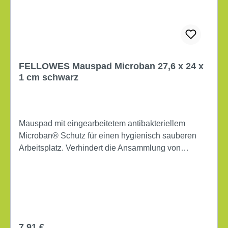
FELLOWES Mauspad Microban 27,6 x 24 x
1 cm schwarz
Mauspad mit eingearbeitetem antibakteriellem
Microban® Schutz für einen hygienisch sauberen
Arbeitsplatz. Verhindert die Ansammlung von
Bakterien während der gesamten Lebensdauer des
Produkts. Geeignet für optische und Lasermäuse.
Biozidprodukte vorsichtig verwenden. Vor Gebrauch
stets Etikett und Produktinformationen lesen. Maße:
22,6 x 0,3 x 19,2 cm (B x H x T) rutschfest Werkstoff:
Gummi
Regulärer Preis:
7,91 €