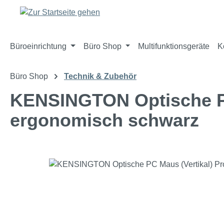
m Hauptinhalt springen
Zur Suche springen
Zur Hauptnavigation springen
Büroeinrichtung
Büro Shop
Multifunktionsgeräte
K
Büro Shop
Technik & Zubehör
KENSINGTON Optische PC
ergonomisch schwarz
Bildergalerie überspringen