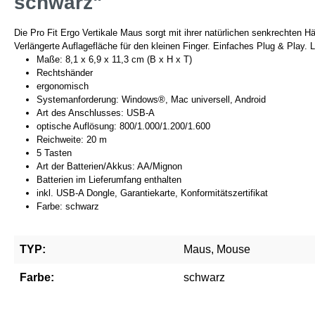
schwarz"
Die Pro Fit Ergo Vertikale Maus sorgt mit ihrer natürlichen senkrechten 
Verlängerte Auflagefläche für den kleinen Finger. Einfaches Plug & Play
Maße: 8,1 x 6,9 x 11,3 cm (B x H x T)
Rechtshänder
ergonomisch
Systemanforderung: Windows®, Mac universell, Android
Art des Anschlusses: USB-A
optische Auflösung: 800/1.000/1.200/1.600
Reichweite: 20 m
5 Tasten
Art der Batterien/Akkus: AA/Mignon
Batterien im Lieferumfang enthalten
inkl. USB-A Dongle, Garantiekarte, Konformitätszertifikat
Farbe: schwarz
TYP:
Maus, Mouse
Farbe:
schwarz