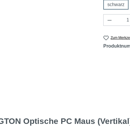
schwarz
Produkt 
Zum Merkzet
Produktnu
TON Optische PC Maus (Vertikal