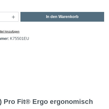
Anzahl: Gib den gewünschten Wert ein oder
In den Warenkorb
tel hinzufügen
mmer:
K75501EU
) Pro Fit® Ergo ergonomisch