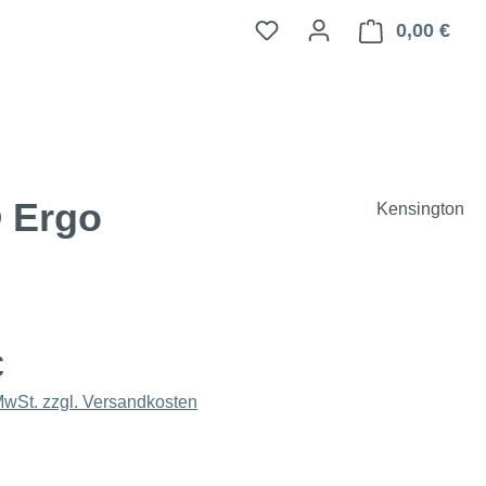
0,00 €
Ware
® Ergo
Kensington
€
 MwSt. zzgl. Versandkosten
hlen