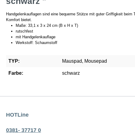
schwarz "
Handgelenkauflagen sind eine bequeme Stütze mit guter Griffigkeit beim 
Komfort bietet.
Maße: 33,1 x 3 x 24 cm (B x H x T)
rutschfest
mit Handgelenkauflage
Werkstoff: Schaumstoff
TYP:
Mauspad, Mousepad
Farbe:
schwarz
HOTLine
0381- 37717 0