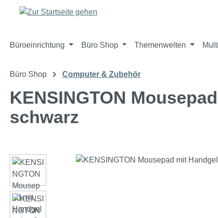
m Hauptinhalt springen
Zur Suche springen
Zur Hauptnavigation springen
Büroeinrichtung
Büro Shop
Themenwelten
Mult
Büro Shop
Computer & Zubehör
KENSINGTON Mousepad mi
schwarz
Bildergalerie überspringen