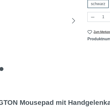
schwarz
Produkt 
Zum Merkzet
Produktnu
GTON Mousepad mit Handgelenkauf