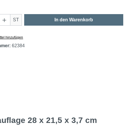
Anzahl: Gib den gewünschten Wert ein oder
ST
In den Warenkorb
tel hinzufügen
mmer:
62384
lage 28 x 21,5 x 3,7 cm