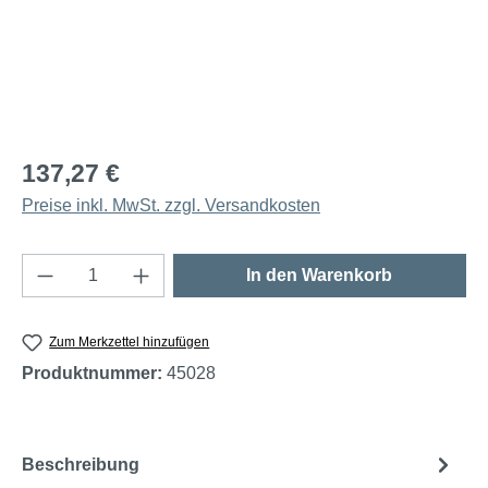
137,27 €
Preise inkl. MwSt. zzgl. Versandkosten
Produkt Anzahl: Gib den gewünschten Wert e
In den Warenkorb
Zum Merkzettel hinzufügen
Produktnummer:
45028
Beschreibung