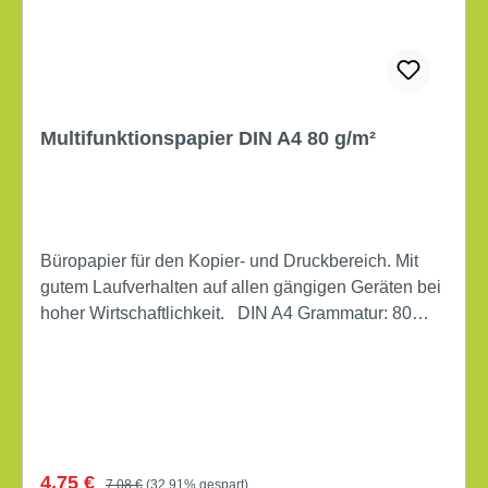
Multifunktionspapier DIN A4 80 g/m²
Büropapier für den Kopier- und Druckbereich. Mit
gutem Laufverhalten auf allen gängigen Geräten bei
hoher Wirtschaftlichkeit. DIN A4 Grammatur: 80
g/m² holzfrei, elementar chlorfrei gebleicht beidseitig
bedruckbar Farbe: weiß 500 Bl./Pack. *
verschiedene Hersteller und Marken je nach
Verfügbarkeit
Verkaufspreis:
Regulärer Preis:
4,75 €
7,08 €
(32.91% gespart)