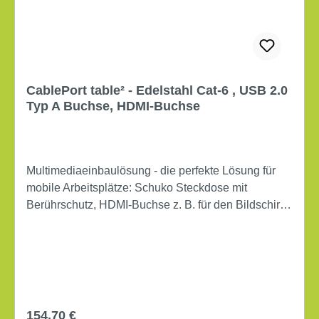
CablePort table² - Edelstahl Cat-6 , USB 2.0
Typ A Buchse, HDMI-Buchse
Multimediaeinbaulösung - die perfekte Lösung für
mobile Arbeitsplätze: Schuko Steckdose mit
Berührschutz, HDMI-Buchse z. B. für den Bildschirm,
Cat-6-Buchse für Netzwerk oder Telefon, USB 2.0
Typ A Buchse, z. B. zum Laden des Handys (Netzteil
und Anschlusskabel erforderlich) Stromanschluss
inkl. 3 m Zuleitung mit Schuko Stecker
Datenschnittstellen: GenderChanger Tischplatte mit
Bohrung: Ø 80+1 mm Plattenstärke von: ca. 3 mm
Regulärer Preis:
154,70 €