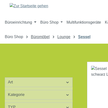
m Hauptinhalt springen
Zur Suche springen
Zur Hauptnavigation springen
Büroeinrichtung
Büro Shop
Multifunktionsgeräte
K
Büro Shop
Büromöbel
Lounge
Sessel
Art
Kategorie
TYP