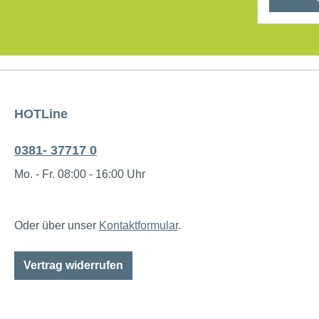
cm Werkstoff des Bezuges: Leder
(Front), L
HOTLine
0381- 37717 0
Mo. - Fr. 08:00 - 16:00 Uhr
Oder über unser
Kontaktformular
.
Vertrag widerrufen