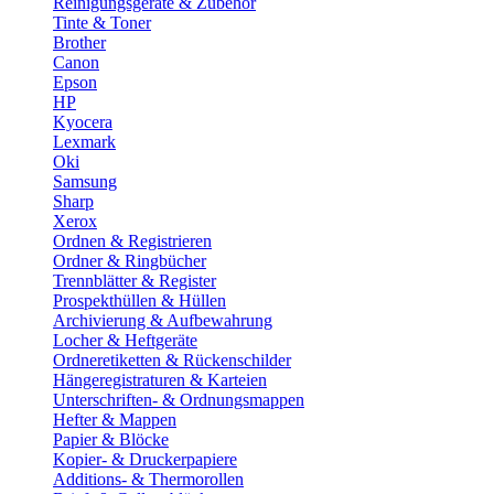
Reinigungsgeräte & Zubehör
Tinte & Toner
Brother
Canon
Epson
HP
Kyocera
Lexmark
Oki
Samsung
Sharp
Xerox
Ordnen & Registrieren
Ordner & Ringbücher
Trennblätter & Register
Prospekthüllen & Hüllen
Archivierung & Aufbewahrung
Locher & Heftgeräte
Ordneretiketten & Rückenschilder
Hängeregistraturen & Karteien
Unterschriften- & Ordnungsmappen
Hefter & Mappen
Papier & Blöcke
Kopier- & Druckerpapiere
Additions- & Thermorollen