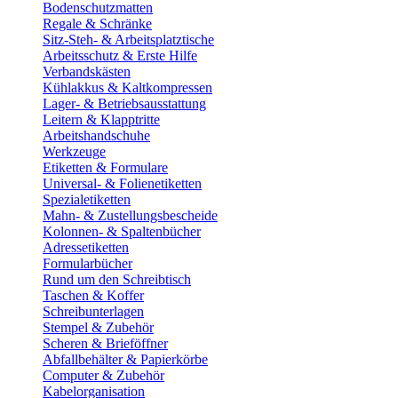
Bodenschutzmatten
Regale & Schränke
Sitz-Steh- & Arbeitsplatztische
Arbeitsschutz & Erste Hilfe
Verbandskästen
Kühlakkus & Kaltkompressen
Lager- & Betriebsausstattung
Leitern & Klapptritte
Arbeitshandschuhe
Werkzeuge
Etiketten & Formulare
Universal- & Folienetiketten
Spezialetiketten
Mahn- & Zustellungsbescheide
Kolonnen- & Spaltenbücher
Adressetiketten
Formularbücher
Rund um den Schreibtisch
Taschen & Koffer
Schreibunterlagen
Stempel & Zubehör
Scheren & Brieföffner
Abfallbehälter & Papierkörbe
Computer & Zubehör
Kabelorganisation