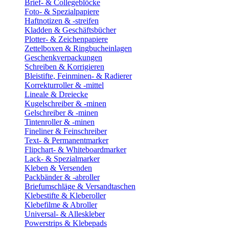
Brief- & Collegeblöcke
Foto- & Spezialpapiere
Haftnotizen & -streifen
Kladden & Geschäftsbücher
Plotter- & Zeichenpapiere
Zettelboxen & Ringbucheinlagen
Geschenkverpackungen
Schreiben & Korrigieren
Bleistifte, Feinminen- & Radierer
Korrekturroller & -mittel
Lineale & Dreiecke
Kugelschreiber & -minen
Gelschreiber & -minen
Tintenroller & -minen
Fineliner & Feinschreiber
Text- & Permanentmarker
Flipchart- & Whiteboardmarker
Lack- & Spezialmarker
Kleben & Versenden
Packbänder & -abroller
Briefumschläge & Versandtaschen
Klebestifte & Kleberoller
Klebefilme & Abroller
Universal- & Alleskleber
Powerstrips & Klebepads