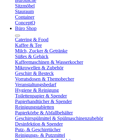
Bürotische
Sitzmöbel
Stauraum
Container
ConceptQ
Büro Shop
Catering & Food
Kaffee & Tee
Milch, Zucker & Getränke
Süßes & Gebäck
Kaffeemaschinen & Wasserkocher
Mikrowellen & Zubehör
Geschirr & Besteck
Vorratsdosen & Themobecher
Veranstaltungsbedarf
Hygiene & Reinigung
Toilettenpapier & Spender
Papierhandtücher & Spender
Reinigungstabletten
Papierkörbe & Abfallbehälter
Geschirrspülmittel & Spülmaschinenzubehör
Desinfektion & Spender
Putz- & Geschirrtücher
Reinigungs- & Putzmittel