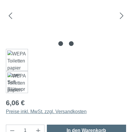
6,06 €
Preise inkl. MwSt. zzgl. Versandkosten
Produkt Anzahl: Gib den gewünschten Wert e
In den Warenkorb