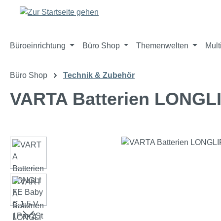
m Hauptinhalt springen
Zur Suche springen
Zur Hauptnavigation springen
Büroeinrichtung
Büro Shop
Themenwelten
Mult
Büro Shop
Technik & Zubehör
VARTA Batterien LONGLI
Bildergalerie überspringen