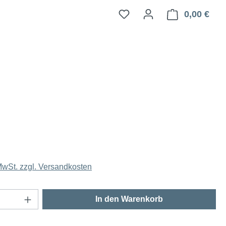
0,00 €
Ware
 MwSt. zzgl. Versandkosten
Anzahl: Gib den gewünschten Wert ein oder
In den Warenkorb