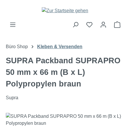
Zum Hauptinhalt springen
Ware
Büro Shop
Kleben & Versenden
SUPRA Packband SUPRAPRO
50 mm x 66 m (B x L)
Polypropylen braun
Supra
Bildergalerie überspringen