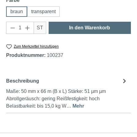
Farbe
braun
transparent
Produkt Anzahl: Gib den gewünschten Wert e
ST
In den Warenkorb
Zum Merkzettel hinzufügen
Produktnummer:
100237
Beschreibung
Maße: 50 mm x 66 m (B x L) Stärke: 51 µm µm
Abrollgeräusch: gering Reißfestigkeit: hoch
Belastbarkeit: bis 15,0 kg W…
Mehr