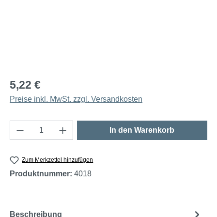
5,22 €
Preise inkl. MwSt. zzgl. Versandkosten
Produkt Anzahl: Gib den gewünschten Wert e
In den Warenkorb
Zum Merkzettel hinzufügen
Produktnummer:
4018
Beschreibung