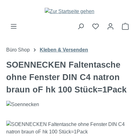
Zum Hauptinhalt springen
Ware
Büro Shop
Kleben & Versenden
SOENNECKEN Faltentasche
ohne Fenster DIN C4 natron
braun oF hk 100 Stück=1Pack
Bildergalerie überspringen