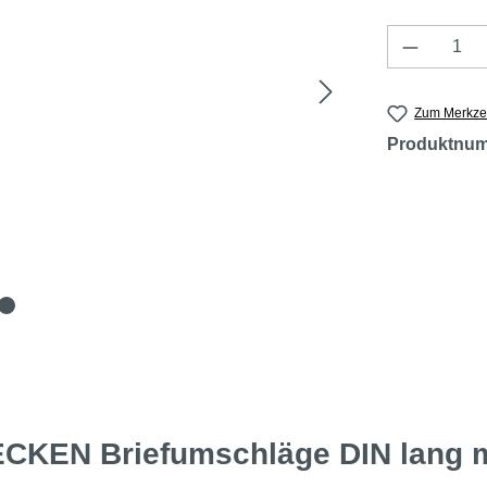
Produkt 
Zum Merkzet
Produktnu
KEN Briefumschläge DIN lang mi