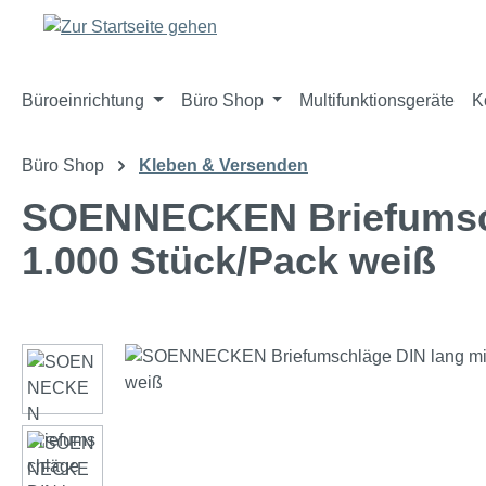
m Hauptinhalt springen
Zur Suche springen
Zur Hauptnavigation springen
Büroeinrichtung
Büro Shop
Multifunktionsgeräte
K
Büro Shop
Kleben & Versenden
SOENNECKEN Briefumschl
1.000 Stück/Pack weiß
Bildergalerie überspringen