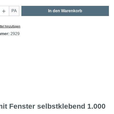
Anzahl: Gib den gewünschten Wert ein oder
PA
In den Warenkorb
tel hinzufügen
mmer:
2929
t Fenster selbstklebend 1.000