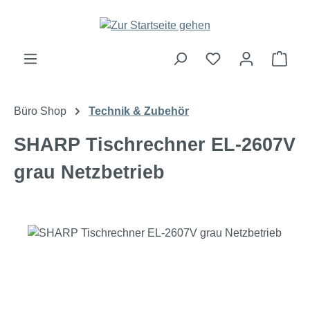
Zum Hauptinhalt springen
Ware
Büro Shop
Technik & Zubehör
SHARP Tischrechner EL-2607V
grau Netzbetrieb
Bildergalerie überspringen