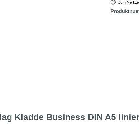
Zum Merkzet
Produktnu
g Kladde Business DIN A5 liniert