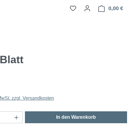
0,00 €
Ware
Blatt
 MwSt. zzgl. Versandkosten
Anzahl: Gib den gewünschten Wert ein oder
In den Warenkorb