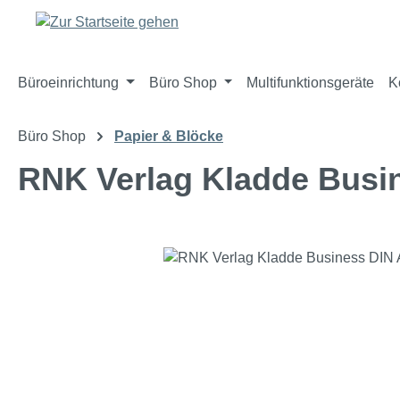
m Hauptinhalt springen
Zur Suche springen
Zur Hauptnavigation springen
Büroeinrichtung
Büro Shop
Multifunktionsgeräte
K
Büro Shop
Papier & Blöcke
RNK Verlag Kladde Busine
Bildergalerie überspringen