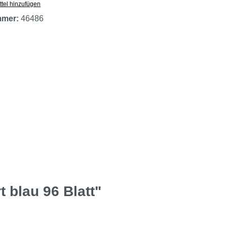
tel hinzufügen
mmer:
46486
 blau 96 Blatt"