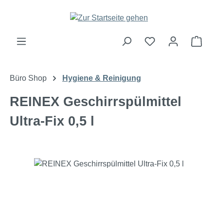
Zum Hauptinhalt springen
Ware
Büro Shop
Hygiene & Reinigung
REINEX Geschirrspülmittel
Ultra-Fix 0,5 l
Bildergalerie überspringen