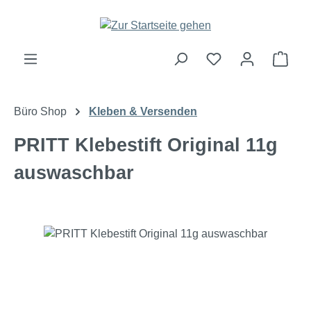
Zum Hauptinhalt springen
Ware
Büro Shop
Kleben & Versenden
PRITT Klebestift Original 11g
auswaschbar
Bildergalerie überspringen