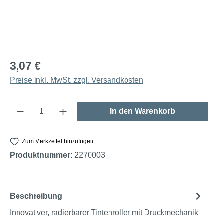
3,07 €
Preise inkl. MwSt. zzgl. Versandkosten
Produkt Anzahl: Gib den gewünschten Wert e
In den Warenkorb
Zum Merkzettel hinzufügen
Produktnummer:
2270003
Beschreibung
Innovativer, radierbarer Tintenroller mit Druckmechanik