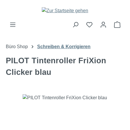
Zum Hauptinhalt springen
Ware
Büro Shop
Schreiben & Korrigieren
PILOT Tintenroller FriXion
Clicker blau
Bildergalerie überspringen