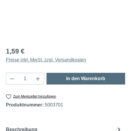
1,59 €
Preise inkl. MwSt. zzgl. Versandkosten
Produkt Anzahl: Gib den gewünschten Wert e
In den Warenkorb
Zum Merkzettel hinzufügen
Produktnummer:
5003701
Beschreibung