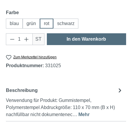
auswählen
Farbe
blau
grün
rot
schwarz
Produkt Anzahl: Gib den gewünschten Wert e
ST
In den Warenkorb
Zum Merkzettel hinzufügen
Produktnummer:
331025
Beschreibung
Verwendung für Produkt: Gummistempel,
Polymerstempel Abdruckgröße: 110 x 70 mm (B x H)
nachfüllbar nicht dokumentenec…
Mehr