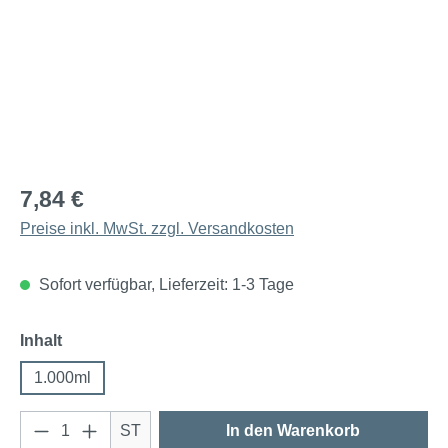
7,84 €
Preise inkl. MwSt. zzgl. Versandkosten
Sofort verfügbar, Lieferzeit: 1-3 Tage
auswählen
Inhalt
1.000ml
Produkt Anzahl: Gib den gewünschten Wert e
ST
In den Warenkorb