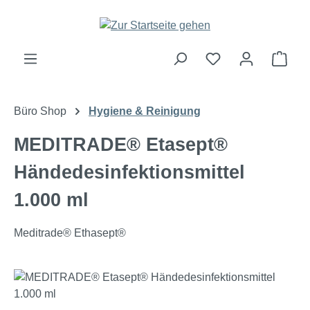
Zum Hauptinhalt springen
Ware
Büro Shop
Hygiene & Reinigung
MEDITRADE® Etasept®
Händedesinfektionsmittel
1.000 ml
Meditrade® Ethasept®
Bildergalerie überspringen