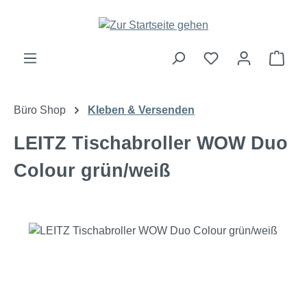
Zum Hauptinhalt springen
Ware
Büro Shop
Kleben & Versenden
LEITZ Tischabroller WOW Duo
Colour grün/weiß
Bildergalerie überspringen