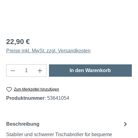
22,90 €
Preise inkl. MwSt. zzgl. Versandkosten
Produkt Anzahl: Gib den gewünschten Wert e
In den Warenkorb
Zum Merkzettel hinzufügen
Produktnummer:
53641054
Beschreibung
Stabiler und schwerer Tischabroller für bequeme