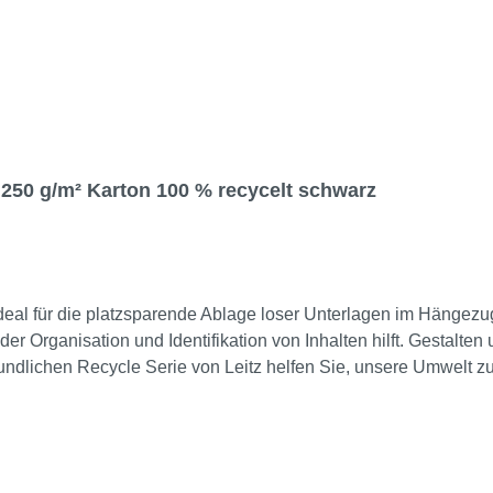
50 g/m² Karton 100 % recycelt schwarz
eal für die platzsparende Ablage loser Unterlagen im Hängezug
r Organisation und Identifikation von Inhalten hilft. Gestalten
ndlichen Recycle Serie von Leitz helfen Sie, unsere Umwelt zu s
²)
oben offen mit Organisationsaufdruck Werkstoff: Karton, 100 % recycelt Farbe: schwarz