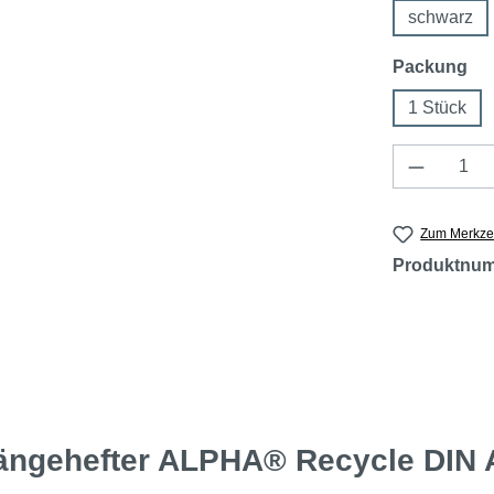
schwarz
au
Packung
1 Stück
Produkt 
Zum Merkzet
Produktnu
ängehefter ALPHA® Recycle DIN 