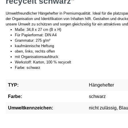
recycelt schwarz"
Umweltfreundlicher Hängehefter in Premiumqualität. Ideal für die platzs
der Organisation und Identifikation von Inhalten hilft. Gestalten und druc
unsere Umwelt zu schützen und sorgen gleichzeitig für ein attraktives un
Maße: 34,8 x 27 cm (B x H)
Für Papierformat: DIN A4
Grammatur: 275 g/m²
kaufmännische Heftung
oben, links, rechts offen
mit Organisationsaufdruck
Werkstoff: Karton, 100 % recycelt
Farbe: schwarz
TYP:
Hängehefter
Farbe:
schwarz
Umweltkennzeichen:
nicht zulässig, Bla