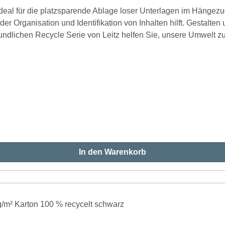
al für die platzsparende Ablage loser Unterlagen im Hängezug
r Organisation und Identifikation von Inhalten hilft. Gestalten
ndlichen Recycle Serie von Leitz helfen Sie, unsere Umwelt zu s
00
Bl. (80 g/m²) oben, links, rechts offen mit Organisationsaufdruck Werkstoff: Karton, 100 % recycelt Farbe: schwarz
In den Warenkorb