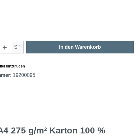
swählen
Anzahl: Gib den gewünschten Wert ein oder
ST
In den Warenkorb
tel hinzufügen
mmer:
19200095
A4 275 g/m² Karton 100 %