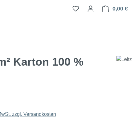
0,00 €
Ware
m² Karton 100 %
 MwSt. zzgl. Versandkosten
hlen