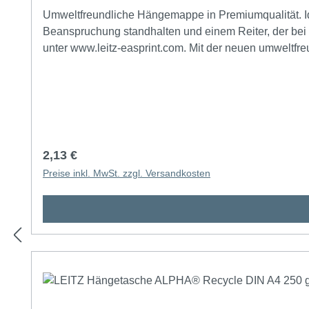
Umweltfreundliche Hängemappe in Premiumqualität. Ide
Beanspruchung standhalten und einem Reiter, der bei de
unter www.leitz-easprint.com. Mit der neuen umweltfreu
und umweltfreundliches Erscheinungsbild Ihres Büros. Maße: 34,8 x 26 cm (B x H) Verwendung für Papierformat: DIN A4 Grammatur: 275 g/m² max. Anzahl der Blätter: 3
Regulärer Preis:
2,13 €
Preise inkl. MwSt. zzgl. Versandkosten