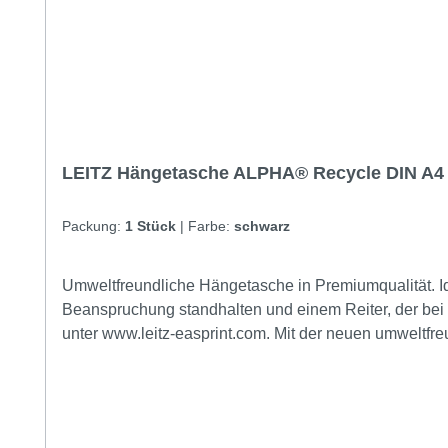
LEITZ Hängetasche ALPHA® Recycle DIN A4 2
Packung:
1 Stück
|
Farbe:
schwarz
Umweltfreundliche Hängetasche in Premiumqualität. Id
Beanspruchung standhalten und einem Reiter, der bei de
unter www.leitz-easprint.com. Mit der neuen umweltfreu
und umweltfreundliches Erscheinungsbild Ihres Büros. Maße: 34,8 x 26 cm (B x H) Für Papierformat: DIN A4 Grammatur: 250 g/m² max. Anzahl der Blätter: 300 Bl. (80 g/m