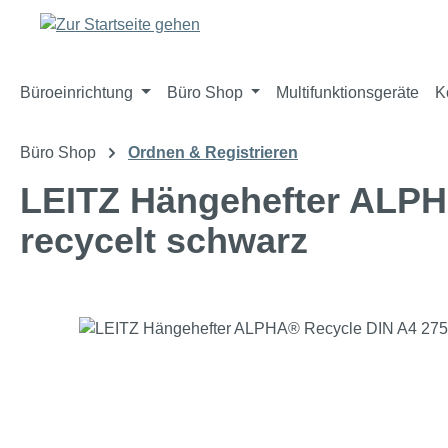
m Hauptinhalt springen
Zur Suche springen
Zur Hauptnavigation springen
Büroeinrichtung
Büro Shop
Multifunktionsgeräte
K
Büro Shop
Ordnen & Registrieren
LEITZ Hängehefter ALPH
recycelt schwarz
Bildergalerie überspringen