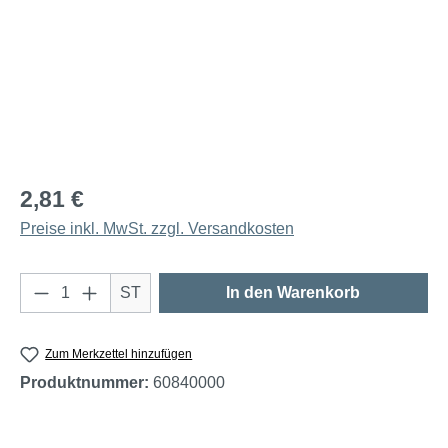
2,81 €
Preise inkl. MwSt. zzgl. Versandkosten
Produkt Anzahl: Gib den gewünschten Wert e
ST
In den Warenkorb
Zum Merkzettel hinzufügen
Produktnummer:
60840000