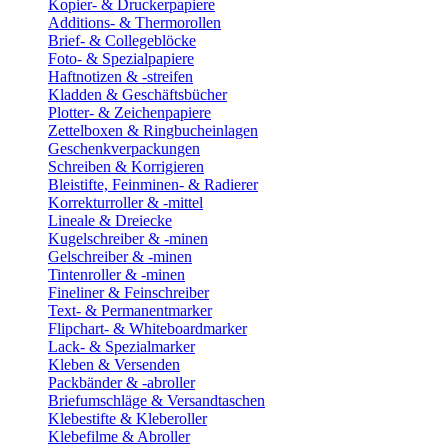
Kopier- & Druckerpapiere
Additions- & Thermorollen
Brief- & Collegeblöcke
Foto- & Spezialpapiere
Haftnotizen & -streifen
Kladden & Geschäftsbücher
Plotter- & Zeichenpapiere
Zettelboxen & Ringbucheinlagen
Geschenkverpackungen
Schreiben & Korrigieren
Bleistifte, Feinminen- & Radierer
Korrekturroller & -mittel
Lineale & Dreiecke
Kugelschreiber & -minen
Gelschreiber & -minen
Tintenroller & -minen
Fineliner & Feinschreiber
Text- & Permanentmarker
Flipchart- & Whiteboardmarker
Lack- & Spezialmarker
Kleben & Versenden
Packbänder & -abroller
Briefumschläge & Versandtaschen
Klebestifte & Kleberoller
Klebefilme & Abroller