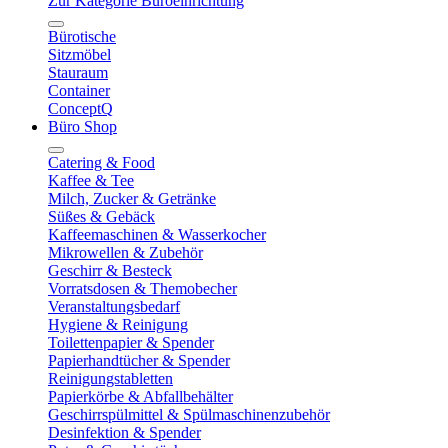
Zur Kategorie Büroeinrichtung
Bürotische
Sitzmöbel
Stauraum
Container
ConceptQ
Büro Shop
Catering & Food
Kaffee & Tee
Milch, Zucker & Getränke
Süßes & Gebäck
Kaffeemaschinen & Wasserkocher
Mikrowellen & Zubehör
Geschirr & Besteck
Vorratsdosen & Themobecher
Veranstaltungsbedarf
Hygiene & Reinigung
Toilettenpapier & Spender
Papierhandtücher & Spender
Reinigungstabletten
Papierkörbe & Abfallbehälter
Geschirrspülmittel & Spülmaschinenzubehör
Desinfektion & Spender