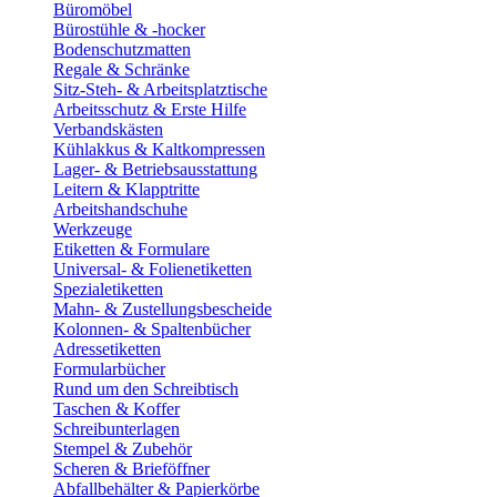
Büromöbel
Bürostühle & -hocker
Bodenschutzmatten
Regale & Schränke
Sitz-Steh- & Arbeitsplatztische
Arbeitsschutz & Erste Hilfe
Verbandskästen
Kühlakkus & Kaltkompressen
Lager- & Betriebsausstattung
Leitern & Klapptritte
Arbeitshandschuhe
Werkzeuge
Etiketten & Formulare
Universal- & Folienetiketten
Spezialetiketten
Mahn- & Zustellungsbescheide
Kolonnen- & Spaltenbücher
Adressetiketten
Formularbücher
Rund um den Schreibtisch
Taschen & Koffer
Schreibunterlagen
Stempel & Zubehör
Scheren & Brieföffner
Abfallbehälter & Papierkörbe