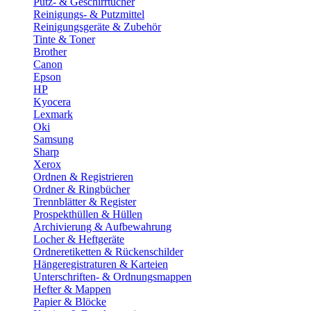
Putz- & Geschirrtücher
Reinigungs- & Putzmittel
Reinigungsgeräte & Zubehör
Tinte & Toner
Brother
Canon
Epson
HP
Kyocera
Lexmark
Oki
Samsung
Sharp
Xerox
Ordnen & Registrieren
Ordner & Ringbücher
Trennblätter & Register
Prospekthüllen & Hüllen
Archivierung & Aufbewahrung
Locher & Heftgeräte
Ordneretiketten & Rückenschilder
Hängeregistraturen & Karteien
Unterschriften- & Ordnungsmappen
Hefter & Mappen
Papier & Blöcke