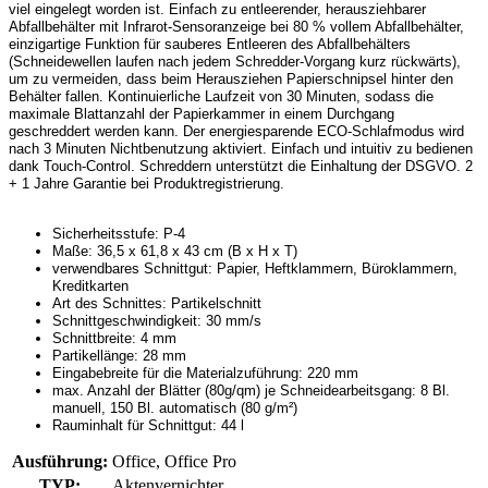
viel eingelegt worden ist. Einfach zu entleerender, herausziehbarer
Abfallbehälter mit Infrarot-Sensoranzeige bei 80 % vollem Abfallbehälter,
einzigartige Funktion für sauberes Entleeren des Abfallbehälters
(Schneidewellen laufen nach jedem Schredder-Vorgang kurz rückwärts),
um zu vermeiden, dass beim Herausziehen Papierschnipsel hinter den
Behälter fallen. Kontinuierliche Laufzeit von 30 Minuten, sodass die
maximale Blattanzahl der Papierkammer in einem Durchgang
geschreddert werden kann. Der energiesparende ECO-Schlafmodus wird
nach 3 Minuten Nichtbenutzung aktiviert. Einfach und intuitiv zu bedienen
dank Touch-Control. Schreddern unterstützt die Einhaltung der DSGVO. 2
+ 1 Jahre Garantie bei Produktregistrierung.
Sicherheitsstufe: P-4
Maße: 36,5 x 61,8 x 43 cm (B x H x T)
verwendbares Schnittgut: Papier, Heftklammern, Büroklammern,
Kreditkarten
Art des Schnittes: Partikelschnitt
Schnittgeschwindigkeit: 30 mm/s
Schnittbreite: 4 mm
Partikellänge: 28 mm
Eingabebreite für die Materialzuführung: 220 mm
max. Anzahl der Blätter (80g/qm) je Schneidearbeitsgang: 8 Bl.
manuell, 150 Bl. automatisch (80 g/m²)
Rauminhalt für Schnittgut: 44 l
Ausführung:
Office, Office Pro
TYP:
Aktenvernichter