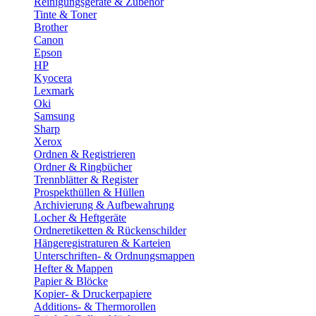
Reinigungsgeräte & Zubehör
Tinte & Toner
Brother
Canon
Epson
HP
Kyocera
Lexmark
Oki
Samsung
Sharp
Xerox
Ordnen & Registrieren
Ordner & Ringbücher
Trennblätter & Register
Prospekthüllen & Hüllen
Archivierung & Aufbewahrung
Locher & Heftgeräte
Ordneretiketten & Rückenschilder
Hängeregistraturen & Karteien
Unterschriften- & Ordnungsmappen
Hefter & Mappen
Papier & Blöcke
Kopier- & Druckerpapiere
Additions- & Thermorollen