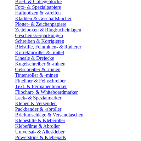
Brief- & Collegeblöcke
Foto- & Spezialpapiere
Haftnotizen & -streifen
Kladden & Geschäftsbücher
Plotter- & Zeichenpapiere
Zettelboxen & Ringbucheinlagen
Geschenkverpackungen
Schreiben & Korrigieren
Bleistifte, Feinminen- & Radierer
Korrekturroller & -mittel
Lineale & Dreiecke
Kugelschreiber & -minen
Gelschreiber & -minen
Tintenroller & -minen
Fineliner & Feinschreiber
Text- & Permanentmarker
Flipchart- & Whiteboardmarker
Lack- & Spezialmarker
Kleben & Versenden
Packbänder & -abroller
Briefumschläge & Versandtaschen
Klebestifte & Kleberoller
Klebefilme & Abroller
Universal- & Alleskleber
Powerstrips & Klebepads