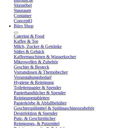
Bürotische
Sitzmöbel
Stauraum
Container
ConceptQ
Büro Shop
Catering & Food
Kaffee & Tee
Milch, Zucker & Getränke
Süßes & Gebäck
Kaffeemaschinen & Wasserkocher
Mikrowellen & Zubehör
Geschirr & Besteck
Vorratsdosen & Themobecher
Veranstaltungsbedarf
Hygiene & Reinigung
Toilettenpapier & Spender
Papierhandtücher & Spender
Reinigungstabletten
Papierkörbe & Abfallbehälter
Geschirrspülmittel & Spülmaschinenzubehör
Desinfektion & Spender
Putz- & Geschirrtücher
Reinigungs- & Putzmittel