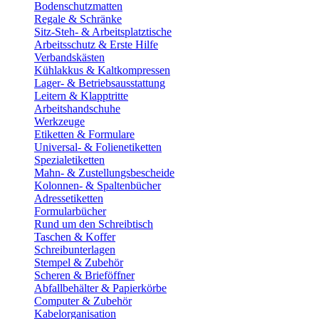
Bodenschutzmatten
Regale & Schränke
Sitz-Steh- & Arbeitsplatztische
Arbeitsschutz & Erste Hilfe
Verbandskästen
Kühlakkus & Kaltkompressen
Lager- & Betriebsausstattung
Leitern & Klapptritte
Arbeitshandschuhe
Werkzeuge
Etiketten & Formulare
Universal- & Folienetiketten
Spezialetiketten
Mahn- & Zustellungsbescheide
Kolonnen- & Spaltenbücher
Adressetiketten
Formularbücher
Rund um den Schreibtisch
Taschen & Koffer
Schreibunterlagen
Stempel & Zubehör
Scheren & Brieföffner
Abfallbehälter & Papierkörbe
Computer & Zubehör
Kabelorganisation