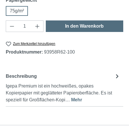
Papiergewicht
75g/m²
Produkt Anzahl: Gib den gewünschten Wert e
In den Warenkorb
Zum Merkzettel hinzufügen
Produktnummer:
93958R62-100
Beschreibung
Igepa Premium ist ein hochweißes, opakes
Kopierpapier mit geglätteter Papieroberfläche. Es ist
speziell für Großflächen-Kopi…
Mehr