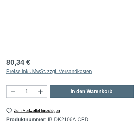
80,34 €
Preise inkl. MwSt. zzgl. Versandkosten
Produkt Anzahl: Gib den gewünschten Wert e
In den Warenkorb
Zum Merkzettel hinzufügen
Produktnummer:
IB-DK2106A-CPD