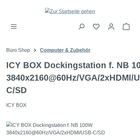
Zum Hauptinhalt springen
Ware
Büro Shop
Computer & Zubehör
ICY BOX Dockingstation f. NB 
3840x2160@60Hz/VGA/2xHDMI/U
C/SD
ICY BOX
Bildergalerie überspringen