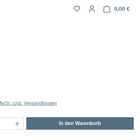
0,00 €
Ware
 MwSt. zzgl. Versandkosten
Anzahl: Gib den gewünschten Wert ein oder
In den Warenkorb