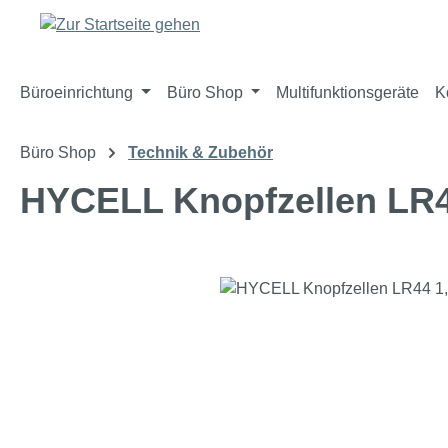
m Hauptinhalt springen
Zur Suche springen
Zur Hauptnavigation springen
Büroeinrichtung
Büro Shop
Multifunktionsgeräte
K
Büro Shop
Technik & Zubehör
HYCELL Knopfzellen LR4
Bildergalerie überspringen