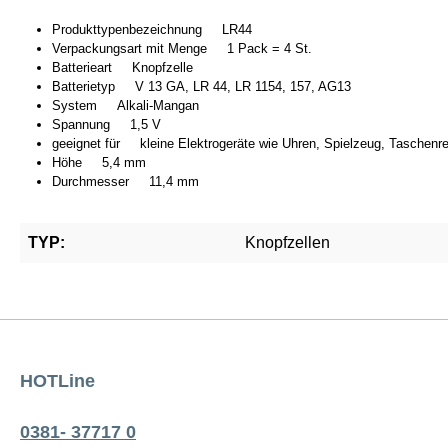
Produkttypenbezeichnung LR44
Verpackungsart mit Menge 1 Pack = 4 St.
Batterieart Knopfzelle
Batterietyp V 13 GA, LR 44, LR 1154, 157, AG13
System Alkali-Mangan
Spannung 1,5 V
geeignet für kleine Elektrogeräte wie Uhren, Spielzeug, Taschenre
Höhe 5,4 mm
Durchmesser 11,4 mm
TYP:
Knopfzellen
HOTLine
0381- 37717 0