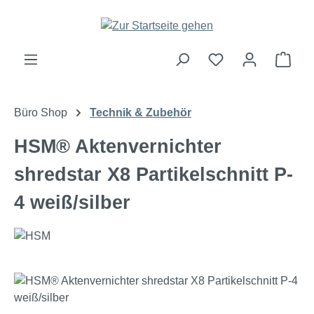
Zum Hauptinhalt springen
Ware
Büro Shop
Technik & Zubehör
HSM® Aktenvernichter
shredstar X8 Partikelschnitt P-
4 weiß/silber
Bildergalerie überspringen