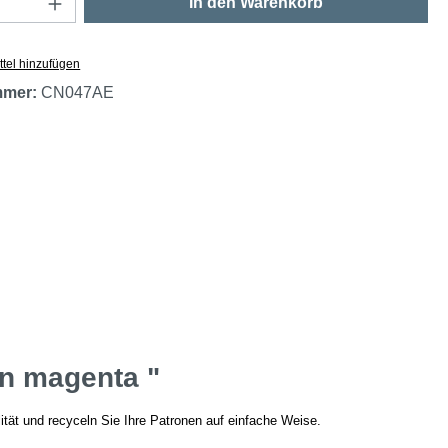
In den Warenkorb
tel hinzufügen
mmer:
CN047AE
en magenta "
ität und recyceln Sie Ihre Patronen auf einfache Weise.