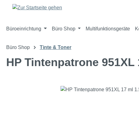
m Hauptinhalt springen
Zur Suche springen
Zur Hauptnavigation springen
Büroeinrichtung
Büro Shop
Multifunktionsgeräte
K
Büro Shop
Tinte & Toner
HP Tintenpatrone 951XL 
Bildergalerie überspringen