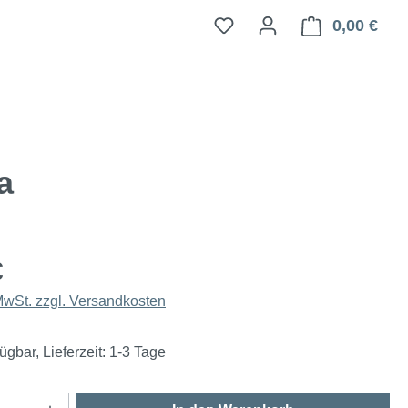
0,00 €
Ware
a
€
 MwSt. zzgl. Versandkosten
ügbar, Lieferzeit: 1-3 Tage
Anzahl: Gib den gewünschten Wert ein oder