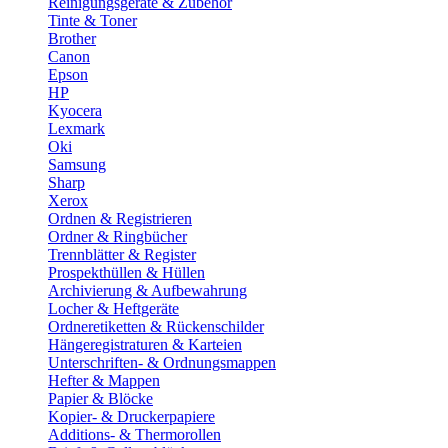
Reinigungsgeräte & Zubehör
Tinte & Toner
Brother
Canon
Epson
HP
Kyocera
Lexmark
Oki
Samsung
Sharp
Xerox
Ordnen & Registrieren
Ordner & Ringbücher
Trennblätter & Register
Prospekthüllen & Hüllen
Archivierung & Aufbewahrung
Locher & Heftgeräte
Ordneretiketten & Rückenschilder
Hängeregistraturen & Karteien
Unterschriften- & Ordnungsmappen
Hefter & Mappen
Papier & Blöcke
Kopier- & Druckerpapiere
Additions- & Thermorollen