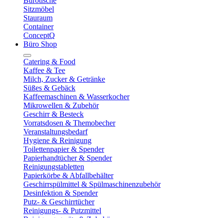
Bürotische
Sitzmöbel
Stauraum
Container
ConceptQ
Büro Shop
Catering & Food
Kaffee & Tee
Milch, Zucker & Getränke
Süßes & Gebäck
Kaffeemaschinen & Wasserkocher
Mikrowellen & Zubehör
Geschirr & Besteck
Vorratsdosen & Themobecher
Veranstaltungsbedarf
Hygiene & Reinigung
Toilettenpapier & Spender
Papierhandtücher & Spender
Reinigungstabletten
Papierkörbe & Abfallbehälter
Geschirrspülmittel & Spülmaschinenzubehör
Desinfektion & Spender
Putz- & Geschirrtücher
Reinigungs- & Putzmittel