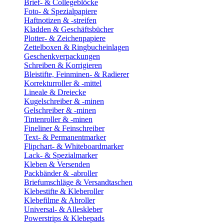
Brief- & Collegeblöcke
Foto- & Spezialpapiere
Haftnotizen & -streifen
Kladden & Geschäftsbücher
Plotter- & Zeichenpapiere
Zettelboxen & Ringbucheinlagen
Geschenkverpackungen
Schreiben & Korrigieren
Bleistifte, Feinminen- & Radierer
Korrekturroller & -mittel
Lineale & Dreiecke
Kugelschreiber & -minen
Gelschreiber & -minen
Tintenroller & -minen
Fineliner & Feinschreiber
Text- & Permanentmarker
Flipchart- & Whiteboardmarker
Lack- & Spezialmarker
Kleben & Versenden
Packbänder & -abroller
Briefumschläge & Versandtaschen
Klebestifte & Kleberoller
Klebefilme & Abroller
Universal- & Alleskleber
Powerstrips & Klebepads