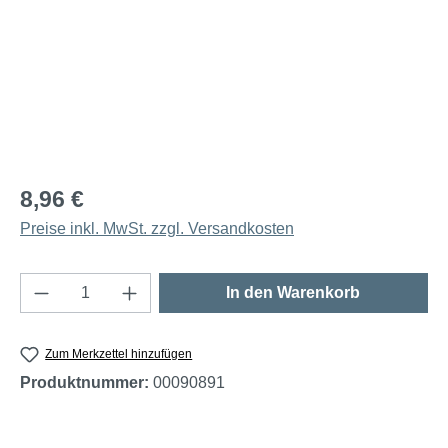
8,96 €
Preise inkl. MwSt. zzgl. Versandkosten
Produkt Anzahl: Gib den gewünschten Wert e
In den Warenkorb
Zum Merkzettel hinzufügen
Produktnummer:
00090891