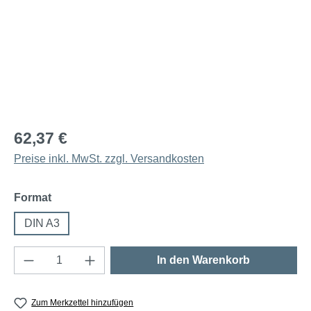
62,37 €
Preise inkl. MwSt. zzgl. Versandkosten
auswählen
Format
DIN A3
Produkt Anzahl: Gib den gewünschten Wert e
In den Warenkorb
Zum Merkzettel hinzufügen