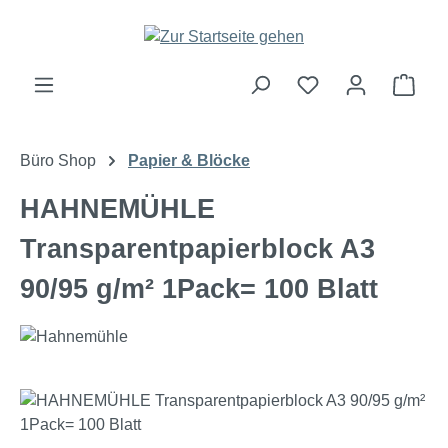
Zum Hauptinhalt springen
Ware
Büro Shop
Papier & Blöcke
HAHNEMÜHLE
Transparentpapierblock A3
90/95 g/m² 1Pack= 100 Blatt
Bildergalerie überspringen