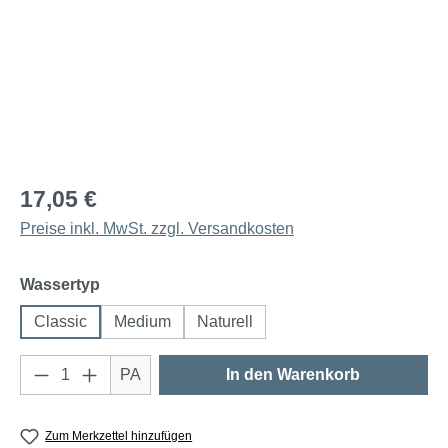
17,05 €
Preise inkl. MwSt. zzgl. Versandkosten
auswählen
Wassertyp
Classic
Medium
Naturell
Produkt Anzahl: Gib den gewünschten Wert e
PA
In den Warenkorb
Zum Merkzettel hinzufügen