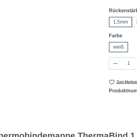
Rückenstär
1,5mm
auswä
Farbe
weiß
Produkt 
Zum Merkzet
Produktnu
hermobindemappe ThermaBind 1,