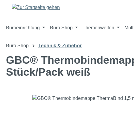
m Hauptinhalt springen
Zur Suche springen
Zur Hauptnavigation springen
Büroeinrichtung
Büro Shop
Themenwelten
Mult
Büro Shop
Technik & Zubehör
GBC® Thermobindemappe
Stück/Pack weiß
Bildergalerie überspringen