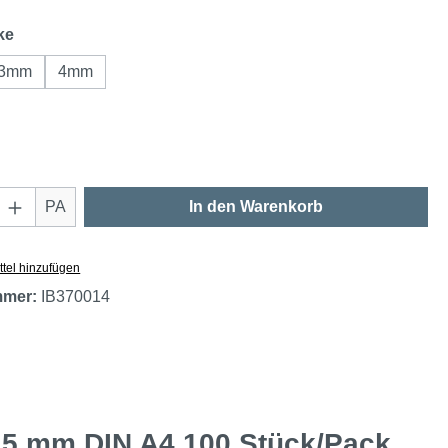
auswählen
ke
3mm
4mm
hlen
Anzahl: Gib den gewünschten Wert ein oder
PA
In den Warenkorb
tel hinzufügen
mmer:
IB370014
5 mm DIN A4 100 Stück/Pack