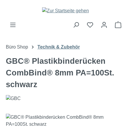
Zum Hauptinhalt springen
Ware
Büro Shop
Technik & Zubehör
GBC® Plastikbinderücken
CombBind® 8mm PA=100St.
schwarz
Bildergalerie überspringen