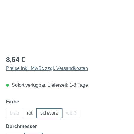
8,54 €
Preise inkl. MwSt. zzgl. Versandkosten
Sofort verfügbar, Lieferzeit: 1-3 Tage
auswählen
Farbe
blau
rot
schwarz
weiß
(Diese Option ist zurzeit nicht verfügbar.)
(Diese Option ist zurzeit nicht ver
auswählen
Durchmesser