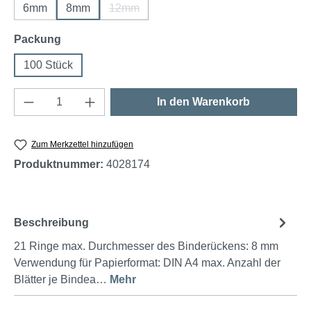
6mm
8mm
12mm
(Diese Option ist zurzeit nicht verfügbar.)
auswählen
Packung
100 Stück
Produkt Anzahl: Gib den gewünschten Wert e
In den Warenkorb
Zum Merkzettel hinzufügen
Produktnummer:
4028174
Beschreibung
21 Ringe max. Durchmesser des Binderückens: 8 mm
Verwendung für Papierformat: DIN A4 max. Anzahl der
Blätter je Bindea…
Mehr