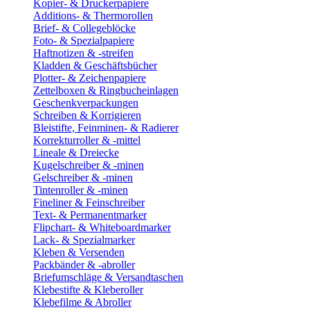
Kopier- & Druckerpapiere
Additions- & Thermorollen
Brief- & Collegeblöcke
Foto- & Spezialpapiere
Haftnotizen & -streifen
Kladden & Geschäftsbücher
Plotter- & Zeichenpapiere
Zettelboxen & Ringbucheinlagen
Geschenkverpackungen
Schreiben & Korrigieren
Bleistifte, Feinminen- & Radierer
Korrekturroller & -mittel
Lineale & Dreiecke
Kugelschreiber & -minen
Gelschreiber & -minen
Tintenroller & -minen
Fineliner & Feinschreiber
Text- & Permanentmarker
Flipchart- & Whiteboardmarker
Lack- & Spezialmarker
Kleben & Versenden
Packbänder & -abroller
Briefumschläge & Versandtaschen
Klebestifte & Kleberoller
Klebefilme & Abroller