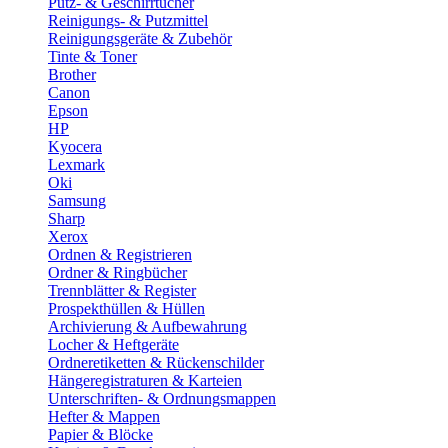
Putz- & Geschirrtücher
Reinigungs- & Putzmittel
Reinigungsgeräte & Zubehör
Tinte & Toner
Brother
Canon
Epson
HP
Kyocera
Lexmark
Oki
Samsung
Sharp
Xerox
Ordnen & Registrieren
Ordner & Ringbücher
Trennblätter & Register
Prospekthüllen & Hüllen
Archivierung & Aufbewahrung
Locher & Heftgeräte
Ordneretiketten & Rückenschilder
Hängeregistraturen & Karteien
Unterschriften- & Ordnungsmappen
Hefter & Mappen
Papier & Blöcke