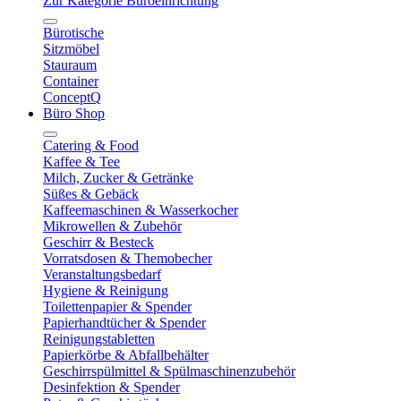
Zur Kategorie Büroeinrichtung
Bürotische
Sitzmöbel
Stauraum
Container
ConceptQ
Büro Shop
Catering & Food
Kaffee & Tee
Milch, Zucker & Getränke
Süßes & Gebäck
Kaffeemaschinen & Wasserkocher
Mikrowellen & Zubehör
Geschirr & Besteck
Vorratsdosen & Themobecher
Veranstaltungsbedarf
Hygiene & Reinigung
Toilettenpapier & Spender
Papierhandtücher & Spender
Reinigungstabletten
Papierkörbe & Abfallbehälter
Geschirrspülmittel & Spülmaschinenzubehör
Desinfektion & Spender