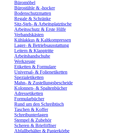
Büromöbel
Bürostühle & -hocker
Bodenschutzmatten
Regale & Schränke
Sitz-Steh- & Arbeitsplatztische
Arbeitsschutz & Erste Hilfe
Verbandskästen
Kühlakkus & Kaltkompressen
Lager- & Betriebsausstattung
Leitern & Klapptritte
Arbeitshandschuhe
Werkzeuge
Etiketten & Formulare
Universal- & Folienetiketten
Spezialetiketten
Mahn- & Zustellungsbescheide
Kolonnen- & Spaltenbücher
Adressetiketten
Formularbücher
Rund um den Schreibtisch
Taschen & Koffer
Schreibunterlagen
Stempel & Zubehör
Scheren & Brieföffner
Abfallbehälter & Papierkörbe