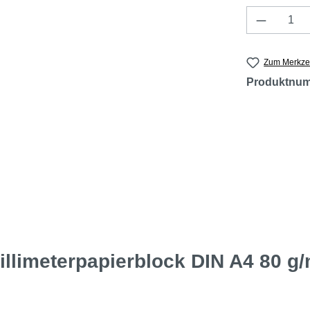
Produkt 
Zum Merkzet
Produktnu
limeterpapierblock DIN A4 80 g/m