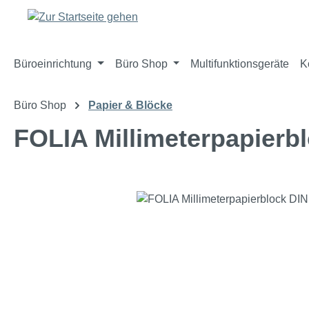
m Hauptinhalt springen
Zur Suche springen
Zur Hauptnavigation springen
Büroeinrichtung
Büro Shop
Multifunktionsgeräte
K
Büro Shop
Papier & Blöcke
FOLIA Millimeterpapierbl
Bildergalerie überspringen