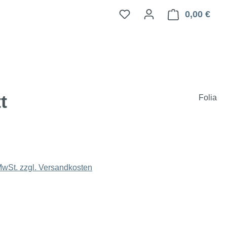
0,00 €
Ware
t
Folia
 MwSt. zzgl. Versandkosten
ählen