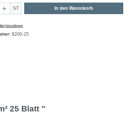
Anzahl: Gib den gewünschten Wert ein oder
ST
In den Warenkorb
tel hinzufügen
mmer:
8200-25
² 25 Blatt "